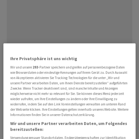
Ihre Privatsphäre ist uns wichtig
Wir und unsere
293
-Partner speichern und greifen auf personenbezogene Daten
wie Browserdaten oder eindeutige Kennungen auf Ihrem Gerät zu. Durch Auswahl
von Akzeptieren aktivieren Sie Tracking-Technologien für die unter „Wir und
unsere Partner verarbeiten Daten, um Ihnen Dienste bereitzustellen“ aufgeführten
Zwecke. Wenn Tracker deaktiviert sind, sind manche Inhalte und Anzeigen
möglicherweise nicht mehr so relevant für Sie. Sie können dieses Menü jederzeit
wieder aufrufen, um Ihre Einstellungen zu ändern oder Ihre Einwilligung zu
Derweil zieht der noch keine Woche andauernde Krieg
widerrufen, indem Sie auf den Link Voreinstellungen verwalten am unteren Rand
der Webseite klicken. Ihre Einstellungen gelten innerhalb unseres Website. Weitere
immer weitere Kreise und mit einer Rakete in Richtung
Informationen finden Sie in unserer Datenschutzerklärung.
des Nato-Landes Türkei droht eine neue
Wir und unsere Partner verarbeiten Daten, um Folgendes
Eskalationsstufe. «Die Investoren bleiben nervös und
bereitzustellen:
das dürfte sich auch in den kommenden Tagen in einer
Verwendung genauer Standortdaten. Endgeräteeigenschaften zur Identifikation