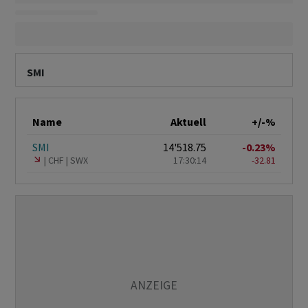
SMI
Name
Aktuell
+/-%
SMI
14'518.75
-0.23%
CHF
SWX
17:30:14
-32.81