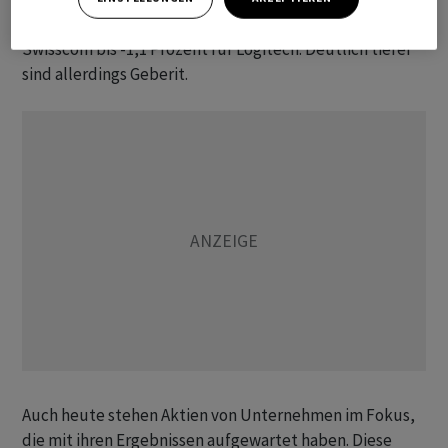
Spanne der Abschläge reicht von -0,3 Prozent für
Swisscom bis -1,1 Prozent für Logitech. Deutlich tiefer
sind allerdings Geberit.
Auch heute stehen Aktien von Unternehmen im Fokus,
die mit ihren Ergebnissen aufgewartet haben. Diese