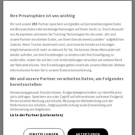
Dies habe die Marktstimmung merklich eingetrübt,
Ihre Privatsphäre ist uns wichtig
meint ein Händler und verweist auf die hohe Bewertung
Wir und unsere
293
-Partner speichern und greifen auf personenbezogene Daten
an vielen Aktienbörsen. Das Protokoll sei zwar nicht
wie Browserdaten oder eindeutige Kennungen auf Ihrem Gerät zu. Durch Auswahl
von Akzeptieren aktivieren Sie Tracking-Technologien für die unter „Wir und
wesentlich vom allgemein restriktiven Tonfall der
unsere Partner verarbeiten Daten, um Ihnen Dienste bereitzustellen“ aufgeführten
letzten Monate abgewichen, schreibt die Credit Suisse.
Zwecke. Wenn Tracker deaktiviert sind, sind manche Inhalte und Anzeigen
möglicherweise nicht mehr so relevant für Sie. Sie können dieses Menü jederzeit
Das Fed habe aber auch eingeräumt, dass die
wieder aufrufen, um Ihre Einstellungen zu ändern oder Ihre Einwilligung zu
Konjunkturabkühlung aufgrund der kumulativen
widerrufen, indem Sie auf den Link Voreinstellungen verwalten am unteren Rand
der Webseite klicken. Ihre Einstellungen gelten innerhalb unseres Website. Weitere
Straffung der Geldpolitik stärker als erwartet ausfallen
Informationen finden Sie in unserer Datenschutzerklärung.
könnte. Dennoch bleibe die Inflation die Hauptsorge
Wir und unsere Partner verarbeiten Daten, um Folgendes
des Fed, so die CS. Dadurch hätten sich die
bereitzustellen:
Konjunktursorgen verstärkt. Dies umso mehr, als mit
Verwendung genauer Standortdaten. Endgeräteeigenschaften zur Identifikation
China ein weiterer grosser Wirtschaftsraum
aktiv abfragen. Speichern von oder Zugriff auf Informationen auf einem Endgerät.
Personalisierte Werbung und Inhalte, Messung von Werbeleistung und der
angeschlagen sei, meint ein Händler.
Performance von Inhalten, Zielgruppenforschung sowie Entwicklung und
Verbesserung von Angeboten.
Liste der Partner (Lieferanten)
Die Bank Julius Bär berechnet den SMI vorbörslich um
08.15 Uhr um 0,59 Prozent tiefer mit 10'927,07 Punkten.
Sämtliche 20 SMI-Aktien werden tiefer indiziert. Die
EINSTELLUNGEN
AKZEPTIEREN