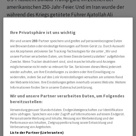
amerikanischen 250-Jahr-Feier. Und im Iran wurde der
während des Kriegs getötete Führer Ajatollah Ali
Chamenei zu Grabe getragen. Für die Märkte bleibt die
Lage im Nahen Osten heikel, denn der Iran-/Hormus-
Ihre Privatsphäre ist uns wichtig
Komplex ist noch weit weg von gelöst. Gleichzeitig
Wir und unsere
293
-Partner speichern und greifen auf personenbezogene Daten
laufen die Diskussion um US-Zölle und Industriepolitik
wie Browserdaten oder eindeutige Kennungen auf Ihrem Gerät zu. Durch Auswahl
von Akzeptieren aktivieren Sie Tracking-Technologien für die unter „Wir und
weiter.
unsere Partner verarbeiten Daten, um Ihnen Dienste bereitzustellen“ aufgeführten
Zwecke. Wenn Tracker deaktiviert sind, sind manche Inhalte und Anzeigen
Die Bank Julius Bär berechnet den SMI am Morgen
möglicherweise nicht mehr so relevant für Sie. Sie können dieses Menü jederzeit
wieder aufrufen, um Ihre Einstellungen zu ändern oder Ihre Einwilligung zu
gegen 08.10 Uhr um 0,27 Prozent tiefer auf 14'385
widerrufen, indem Sie auf den Link Voreinstellungen verwalten am unteren Rand
Punkten. Aktuell steht der SMI-Rekord von
der Webseite klicken. Ihre Einstellungen gelten innerhalb unseres Website. Weitere
Informationen finden Sie in unserer Datenschutzerklärung.
vergangener Woche bei 14'426 Punkten. Erreicht hat er
Wir und unsere Partner verarbeiten Daten, um Folgendes
das im späten Handel am Freitagnachmittag.
bereitzustellen:
Verwendung genauer Standortdaten. Endgeräteeigenschaften zur Identifikation
Pharmawerte im Fokus
aktiv abfragen. Speichern von oder Zugriff auf Informationen auf einem Endgerät.
Personalisierte Werbung und Inhalte, Messung von Werbeleistung und der
Performance von Inhalten, Zielgruppenforschung sowie Entwicklung und
Alle 20 SMI-Werte ausser Roche werden vorbörslich um
Verbesserung von Angeboten.
Liste der Partner (Lieferanten)
0,1 Prozent tiefer gestellt. Roche (-1,2 Prozent) sacken