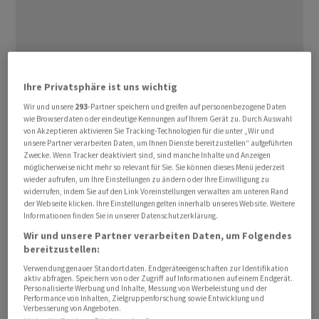
Zudem bleibt der Iran-Krieg ein Unsicherheitsfaktor. So
Ihre Privatsphäre ist uns wichtig
griffen sich die USA und der Iran nach dem Abschuss
Wir und unsere
293
-Partner speichern und greifen auf personenbezogene Daten
wie Browserdaten oder eindeutige Kennungen auf Ihrem Gerät zu. Durch Auswahl
eines US-Militärhubschraubers erneut gegenseitig an
von Akzeptieren aktivieren Sie Tracking-Technologien für die unter „Wir und
und auch Kuwait und Bahrain gerieten trotz der
unsere Partner verarbeiten Daten, um Ihnen Dienste bereitzustellen“ aufgeführten
Zwecke. Wenn Tracker deaktiviert sind, sind manche Inhalte und Anzeigen
Waffenruhe unter Beschuss. Dennoch blieb der Ölpreis
möglicherweise nicht mehr so relevant für Sie. Sie können dieses Menü jederzeit
am Morgen für die Sorte Brent mit gut 92 US-Dollar klar
wieder aufrufen, um Ihre Einstellungen zu ändern oder Ihre Einwilligung zu
unter der Marke von 100 Dollar. Laut Händlern ist die
widerrufen, indem Sie auf den Link Voreinstellungen verwalten am unteren Rand
der Webseite klicken. Ihre Einstellungen gelten innerhalb unseres Website. Weitere
Stimmung angespannt und Anleger positionieren sich
Informationen finden Sie in unserer Datenschutzerklärung.
derzeit eher auf der vorsichtigen Seite - auch
Wir und unsere Partner verarbeiten Daten, um Folgendes
angesichts der am Nachmittag anstehenden US-
bereitzustellen:
Inflationsdaten für Mai und deren Auswirkungen auf die
Verwendung genauer Standortdaten. Endgeräteeigenschaften zur Identifikation
aktiv abfragen. Speichern von oder Zugriff auf Informationen auf einem Endgerät.
Zinserwartungen.
Personalisierte Werbung und Inhalte, Messung von Werbeleistung und der
Performance von Inhalten, Zielgruppenforschung sowie Entwicklung und
Verbesserung von Angeboten.
Die Bank Julius Bär berechnet den Schweizer Leitindex