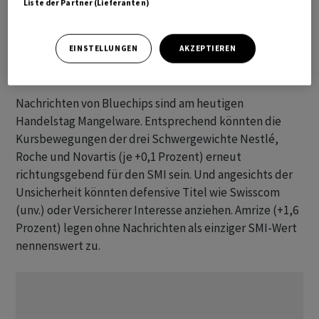
Liste der Partner (Lieferanten)
SMI am Morgen gegen 08.10 Uhr mit 0,14 Prozent auf
13'375 Punkte leicht im Plus.
EINSTELLUNGEN
AKZEPTIEREN
Blick auf Schwergewichte
Nachrichten von Bluechips sind am heutigen
Handelstag Mangelware. Entsprechend könnten die
Kursbewegungen der drei Schwergewichte Nestlé,
Roche und Novartis (je +0,1 Prozent) erneut
richtungsgebend für den SMI sein. Und angesichts der
Unsicherheit könnten defensive Titel wie Swisscom
(unv.) oder Versicherer Interesse anziehen. Amrize (+1,6
Prozent) legen ohne Nachrichten als einziger SMI-Wert
nennenswert zu.