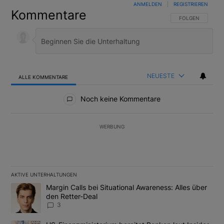
ANMELDEN
|
REGISTRIEREN
Kommentare
FOLGE DIESER U
FOLGEN
NEUESTE
ALLE KOMMENTARE
Alle Kommentare
Noch keine Kommentare
WERBUNG
AKTIVE UNTERHALTUNGEN
Das Folgende ist eine Liste der am meisten kommentierten Artikel
Ein Trendartikel mit dem Titel "Margin Calls bei Situational Awar
Margin Calls bei Situational Awareness: Alles über
den Retter-Deal
3