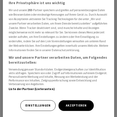
Ihre Privatsphäre ist uns wichtig
Während die jüngsten Konjunkturdaten aus den USA
Wir und unsere
293
-Partner speichern und greifen auf personenbezogene Daten
die Hoffnung nähren, das Fed könnte am Ende des
wie Browserdaten oder eindeutige Kennungen auf Ihrem Gerät zu. Durch Auswahl
Zinserhöhungszyklus angekommen sein, wetten
von Akzeptieren aktivieren Sie Tracking-Technologien für die unter „Wir und
unsere Partner verarbeiten Daten, um Ihnen Dienste bereitzustellen“ aufgeführten
Investoren nach den aktuellen Zahlen aus China auf
Zwecke. Wenn Tracker deaktiviert sind, sind manche Inhalte und Anzeigen
weitere Stützungsmassnahmen der Regierung in
möglicherweise nicht mehr so relevant für Sie. Sie können dieses Menü jederzeit
wieder aufrufen, um Ihre Einstellungen zu ändern oder Ihre Einwilligung zu
Peking. Die Berichtssaison verliert zumindest
widerrufen, indem Sie auf den Link Voreinstellungen verwalten am unteren Rand
hierzulande mit dem morgigen Nationalfeiertag diese
der Webseite klicken. Ihre Einstellungen gelten innerhalb unseres Website. Weitere
Informationen finden Sie in unserer Datenschutzerklärung.
Woche etwas Fahrt. In den USA stehen unterdessen
Wir und unsere Partner verarbeiten Daten, um Folgendes
weitere Schwergewichte wie Apple auf dem Plan, die
bereitzustellen:
durchaus den Gesamtmarkt beeinflussen könnten.
Verwendung genauer Standortdaten. Endgeräteeigenschaften zur Identifikation
aktiv abfragen. Speichern von oder Zugriff auf Informationen auf einem Endgerät.
Der von der Bank Julius Bär berechnete vorbörsliche
Personalisierte Werbung und Inhalte, Messung von Werbeleistung und der
Performance von Inhalten, Zielgruppenforschung sowie Entwicklung und
SMI gibt gegen 08.25 Uhr um 0,22 Prozent nach auf
Verbesserung von Angeboten.
Liste der Partner (Lieferanten)
11'292,97 Punkte. Sämtliche 20 SMI-Werte werden
zwischen 0,1 und 0,6 Prozent tiefer indiziert.
EINSTELLUNGEN
AKZEPTIEREN
Das grösste Minus von 0,6 Prozent verzeichnen dabei die
Genussscheine von Roche. Hier verweisen Händler auf