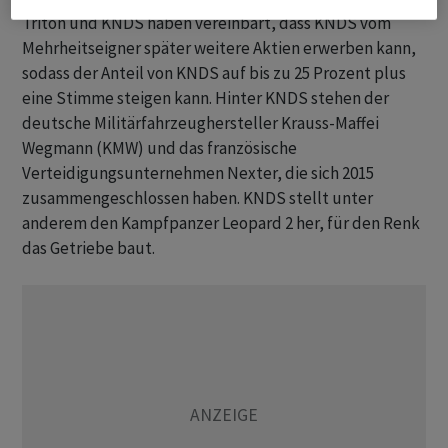
Triton und KNDS haben vereinbart, dass KNDS vom
Mehrheitseigner später weitere Aktien erwerben kann,
sodass der Anteil von KNDS auf bis zu 25 Prozent plus
eine Stimme steigen kann. Hinter KNDS stehen der
deutsche Militärfahrzeughersteller Krauss-Maffei
Wegmann (KMW) und das französische
Verteidigungsunternehmen Nexter, die sich 2015
zusammengeschlossen haben. KNDS stellt unter
anderem den Kampfpanzer Leopard 2 her, für den Renk
das Getriebe baut.