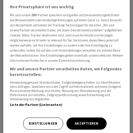
Ihre Privatsphäre ist uns wichtig
Renk hatte insgesamt rund 33,3 Millionen Aktien, die
Wir und unsere
293
-Partner speichern und greifen auf personenbezogene Daten
wie Browserdaten oder eindeutige Kennungen auf Ihrem Gerät zu. Durch Auswahl
einem Drittel der Unternehmensanteile entsprechen,
von Akzeptieren aktivieren Sie Tracking-Technologien für die unter „Wir und
zum Stückpreis von 15 Euro angeboten. Der
unsere Partner verarbeiten Daten, um Ihnen Dienste bereitzustellen“ aufgeführten
Zwecke. Wenn Tracker deaktiviert sind, sind manche Inhalte und Anzeigen
Finanzinvestor Triton will die restlichen Anteile der
möglicherweise nicht mehr so relevant für Sie. Sie können dieses Menü jederzeit
ehemaligen Volkswagen -Tochter zunächst behalten.
wieder aufrufen, um Ihre Einstellungen zu ändern oder Ihre Einwilligung zu
Durch den Börsengang würden entsprechend rund 500
widerrufen, indem Sie auf den Link Voreinstellungen verwalten am unteren Rand
der Webseite klicken. Ihre Einstellungen gelten innerhalb unseres Website. Weitere
Millionen Euro erlöst, berichtete Renk nach dem
Informationen finden Sie in unserer Datenschutzerklärung.
Börsengang.
Wir und unsere Partner verarbeiten Daten, um Folgendes
bereitzustellen:
Am Mittwoch lag der erste Kurs bei 17,50 Euro. In der
Verwendung genauer Standortdaten. Endgeräteeigenschaften zur Identifikation
aktiv abfragen. Speichern von oder Zugriff auf Informationen auf einem Endgerät.
Spitze ging es dann bis auf fast 19 Euro hinauf. Der
Personalisierte Werbung und Inhalte, Messung von Werbeleistung und der
Angebotspreis war zuvor auf 15 Euro festgelegt worden.
Performance von Inhalten, Zielgruppenforschung sowie Entwicklung und
Verbesserung von Angeboten.
Zuletzt kosteten die Anteile 18,47 Euro.
Liste der Partner (Lieferanten)
Mit dem Börsengang stieg ein zweiter Grossaktionär bei
EINSTELLUNGEN
AKZEPTIEREN
Renk ein. Der Rüstungskonzern KNDS hat nach Angaben
Renks Aktien im Wert von 100 Millionen Euro erworben.