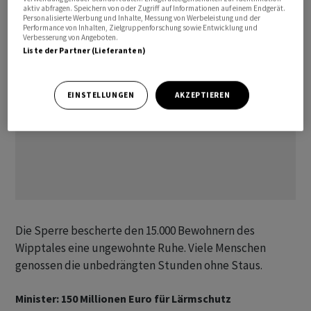
aktiv abfragen. Speichern von oder Zugriff auf Informationen auf einem Endgerät.
Personalisierte Werbung und Inhalte, Messung von Werbeleistung und der
Performance von Inhalten, Zielgruppenforschung sowie Entwicklung und
Verbesserung von Angeboten.
Liste der Partner (Lieferanten)
EINSTELLUNGEN
AKZEPTIEREN
Die Sperre bescherte den 15.000 Bewohnern des
Wipptales eine ungewohnte Ruhe. Viele Menschen
genossen die unbedrängten Stunden ohne Staus.
Minister: 150 Millionen Euro für Lärmschutz