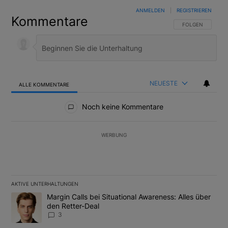
ANMELDEN
|
REGISTRIEREN
Kommentare
FOLGE DIESER U
FOLGEN
NEUESTE
ALLE KOMMENTARE
Alle Kommentare
Noch keine Kommentare
WERBUNG
AKTIVE UNTERHALTUNGEN
Das Folgende ist eine Liste der am meisten kommentierten Artikel
Ein Trendartikel mit dem Titel "Margin Calls bei Situational Awar
Margin Calls bei Situational Awareness: Alles über
den Retter-Deal
3