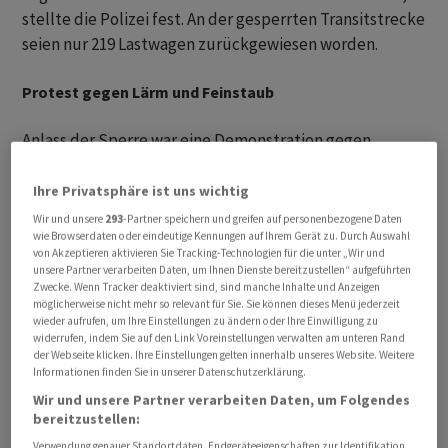
stellte die Polizei fest. An der gesperrten Transitstrecke
seien nur 219 Lastwagen zurückgewiesen worden.
Protest gegen Lärm und Feinstaub
Anlass der Sperre war eine Demonstration gegen
Umweltschäden und andere Zumutungen durch den
Transitverkehr. Rund 5.000 Menschen protestierten
Ihre Privatsphäre ist uns wichtig
direkt auf der Autobahn gegen Lärm, Feinstaub und
Wir und unsere
293
-Partner speichern und greifen auf personenbezogene Daten
tägliche Belastungen durch die vielen Staus.
wie Browserdaten oder eindeutige Kennungen auf Ihrem Gerät zu. Durch Auswahl
von Akzeptieren aktivieren Sie Tracking-Technologien für die unter „Wir und
unsere Partner verarbeiten Daten, um Ihnen Dienste bereitzustellen“ aufgeführten
Fast 11 Millionen Autos und rund 2,5 Millionen
Zwecke. Wenn Tracker deaktiviert sind, sind manche Inhalte und Anzeigen
möglicherweise nicht mehr so relevant für Sie. Sie können dieses Menü jederzeit
Lastwagen benutzten 2025 laut Autobahnbetreiber
wieder aufrufen, um Ihre Einstellungen zu ändern oder Ihre Einwilligung zu
Asfinag die mautpflichtige Autobahn. Nach
widerrufen, indem Sie auf den Link Voreinstellungen verwalten am unteren Rand
der Webseite klicken. Ihre Einstellungen gelten innerhalb unseres Website. Weitere
Berechnungen des Ökologie- und Verkehrsverbands
Informationen finden Sie in unserer Datenschutzerklärung.
VCÖ fuhren vergangenes Jahr fast dreimal so viele Lkw
Wir und unsere Partner verarbeiten Daten, um Folgendes
über den Brenner wie über alle Alpen-Transitstrecken
bereitzustellen:
der Schweiz.
Verwendung genauer Standortdaten. Endgeräteeigenschaften zur Identifikation