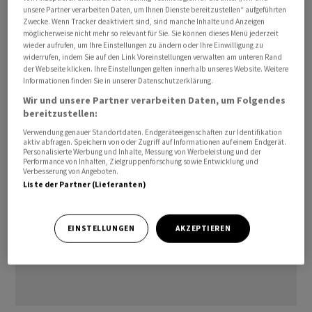
unsere Partner verarbeiten Daten, um Ihnen Dienste bereitzustellen“ aufgeführten
KI-Lösungen wachse. Also sieht sich gut positioniert,
Zwecke. Wenn Tracker deaktiviert sind, sind manche Inhalte und Anzeigen
davon zu profitieren.
möglicherweise nicht mehr so relevant für Sie. Sie können dieses Menü jederzeit
wieder aufrufen, um Ihre Einstellungen zu ändern oder Ihre Einwilligung zu
widerrufen, indem Sie auf den Link Voreinstellungen verwalten am unteren Rand
awp-robot/rw
der Webseite klicken. Ihre Einstellungen gelten innerhalb unseres Website. Weitere
Informationen finden Sie in unserer Datenschutzerklärung.
(AWP)
Wir und unsere Partner verarbeiten Daten, um Folgendes
bereitzustellen:
Verwendung genauer Standortdaten. Endgeräteeigenschaften zur Identifikation
aktiv abfragen. Speichern von oder Zugriff auf Informationen auf einem Endgerät.
Personalisierte Werbung und Inhalte, Messung von Werbeleistung und der
Performance von Inhalten, Zielgruppenforschung sowie Entwicklung und
Verbesserung von Angeboten.
Liste der Partner (Lieferanten)
EINSTELLUNGEN
AKZEPTIEREN