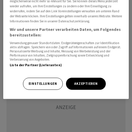
möglicherweise nicht mehr so relevant für Sie. Sie können dieses Menü jederzeit
gründete die Tochter im Februar 2023, um veränderten
wieder aufrufen, um Ihre Einstellungen zu ändern oder Ihre Einwilligung zu
widerrufen, indem Sie auf den Link Voreinstellungen verwalten am unteren Rand
Kundenbedürfnissen gerecht zu werden, wie es heisst.
der Webseite klicken. Ihre Einstellungen gelten innerhalb unseres Website. Weitere
Mit der Unterstützung durch Volkswagen Financial
Informationen finden Sie in unserer Datenschutzerklärung.
Services sollen nun die Produkt- und
Wir und unsere Partner verarbeiten Daten, um Folgendes
bereitzustellen:
Dienstleistungsportfolios bei Movon vorangetrieben
werden.
Verwendung genauer Standortdaten. Endgeräteeigenschaften zur Identifikation
aktiv abfragen. Speichern von oder Zugriff auf Informationen auf einem Endgerät.
Personalisierte Werbung und Inhalte, Messung von Werbeleistung und der
Performance von Inhalten, Zielgruppenforschung sowie Entwicklung und
jl/rw
Verbesserung von Angeboten.
Liste der Partner (Lieferanten)
EINSTELLUNGEN
AKZEPTIEREN