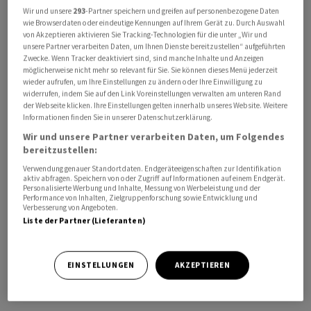
sei sowohl mit einem breiten Produktkatalog als auch
Wir und unsere
293
-Partner speichern und greifen auf personenbezogene Daten
wie Browserdaten oder eindeutige Kennungen auf Ihrem Gerät zu. Durch Auswahl
mit Kundenrezensionen angelernt worden, betont
von Akzeptieren aktivieren Sie Tracking-Technologien für die unter „Wir und
Amazon. Der Assistent werde verändern, wie Amazon-
unsere Partner verarbeiten Daten, um Ihnen Dienste bereitzustellen“ aufgeführten
Zwecke. Wenn Tracker deaktiviert sind, sind manche Inhalte und Anzeigen
Kunden auf für sie interessante Produkte stossen,
möglicherweise nicht mehr so relevant für Sie. Sie können dieses Menü jederzeit
zeigte sich Jassy überzeugt. In den USA experimentiert
wieder aufrufen, um Ihre Einstellungen zu ändern oder Ihre Einwilligung zu
widerrufen, indem Sie auf den Link Voreinstellungen verwalten am unteren Rand
auch der Konkurrent Walmart mit KI-Suche in seiner
der Webseite klicken. Ihre Einstellungen gelten innerhalb unseres Website. Weitere
App.
Informationen finden Sie in unserer Datenschutzerklärung.
Wir und unsere Partner verarbeiten Daten, um Folgendes
bereitzustellen:
Amazon veröffentlichte am Donnerstag auch frische
Geschäftszahlen. Im Weihnachtsquartal konnte der
Verwendung genauer Standortdaten. Endgeräteeigenschaften zur Identifikation
aktiv abfragen. Speichern von oder Zugriff auf Informationen auf einem Endgerät.
Konzern Umsatz und Gewinn dank seines
Personalisierte Werbung und Inhalte, Messung von Werbeleistung und der
Performance von Inhalten, Zielgruppenforschung sowie Entwicklung und
Handelsgeschäfts und der Cloud-Sparte deutlich
Verbesserung von Angeboten.
steigern. Die Erlöse wuchsen im Jahresvergleich um 14
Liste der Partner (Lieferanten)
Prozent auf 170 Milliarden Dollar (154,4 Mrd Euro).
Unter dem Strich sprang der Gewinn von rund 300
EINSTELLUNGEN
AKZEPTIEREN
Millionen Dollar vor einem Jahr auf 10,6 Milliarden
Dollar hoch.