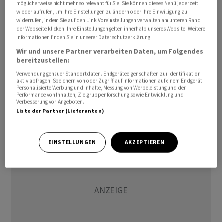
möglicherweise nicht mehr so relevant für Sie. Sie können dieses Menü jederzeit
Wirtschaft. Auch der Aktiensplit von Walmart habe eine
wieder aufrufen, um Ihre Einstellungen zu ändern oder Ihre Einwilligung zu
Rolle gespielt: Dieser habe zu einer geringeren
widerrufen, indem Sie auf den Link Voreinstellungen verwalten am unteren Rand
der Webseite klicken. Ihre Einstellungen gelten innerhalb unseres Website. Weitere
Gewichtung des Einzelhandelsriesen geführt.
Informationen finden Sie in unserer Datenschutzerklärung.
Wir und unsere Partner verarbeiten Daten, um Folgendes
Im nachbörslichen Handel legten Amazon-Aktien nach
bereitzustellen:
den Neuigkeiten um ein Prozent zu. Titel von Walgreens
Verwendung genauer Standortdaten. Endgeräteeigenschaften zur Identifikation
aktiv abfragen. Speichern von oder Zugriff auf Informationen auf einem Endgerät.
verloren hingegen drei Prozent./he
Personalisierte Werbung und Inhalte, Messung von Werbeleistung und der
Performance von Inhalten, Zielgruppenforschung sowie Entwicklung und
Verbesserung von Angeboten.
(AWP)
Liste der Partner (Lieferanten)
EINSTELLUNGEN
AKZEPTIEREN