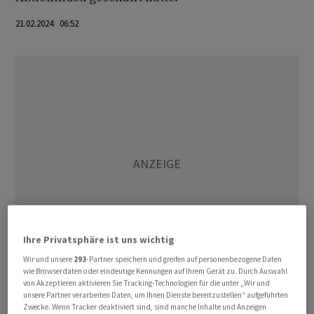
21.02.2024 06:52
Ihre Privatsphäre ist uns wichtig
Wir und unsere
293
-Partner speichern und greifen auf personenbezogene Daten
wie Browserdaten oder eindeutige Kennungen auf Ihrem Gerät zu. Durch Auswahl
von Akzeptieren aktivieren Sie Tracking-Technologien für die unter „Wir und
S&P begründete die Änderung mit der stärker
unsere Partner verarbeiten Daten, um Ihnen Dienste bereitzustellen“ aufgeführten
Zwecke. Wenn Tracker deaktiviert sind, sind manche Inhalte und Anzeigen
werdenden Bedeutung des Einzelhandels für die US-