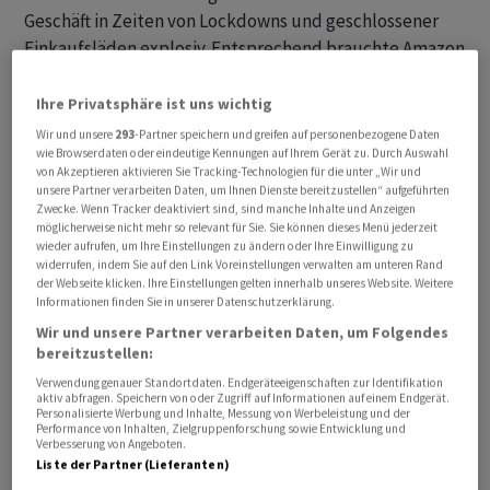
Geschäft in Zeiten von Lockdowns und geschlossener
Einkaufsläden explosiv. Entsprechend brauchte Amazon
mehr Leute. Doch dann bestellten die Menschen wieder
weniger, Amazon reagierte unter anderem mit
Ihre Privatsphäre ist uns wichtig
Stellenabbau, um die Kosten zu senken. Dazu wurde
Wir und unsere
293
-Partner speichern und greifen auf personenbezogene Daten
wie Browserdaten oder eindeutige Kennungen auf Ihrem Gerät zu. Durch Auswahl
das Logistik-Netzwerk umgekrempelt.
von Akzeptieren aktivieren Sie Tracking-Technologien für die unter „Wir und
unsere Partner verarbeiten Daten, um Ihnen Dienste bereitzustellen“ aufgeführten
Das vergangene Quartal zeigt nun, wie sehr Amazon das
Zwecke. Wenn Tracker deaktiviert sind, sind manche Inhalte und Anzeigen
möglicherweise nicht mehr so relevant für Sie. Sie können dieses Menü jederzeit
Kerngeschäft Online-Handel stabilisieren konnte, vor
wieder aufrufen, um Ihre Einstellungen zu ändern oder Ihre Einwilligung zu
allem im Heimatmarkt. Die Erlöse der Handelsplattform
widerrufen, indem Sie auf den Link Voreinstellungen verwalten am unteren Rand
der Webseite klicken. Ihre Einstellungen gelten innerhalb unseres Website. Weitere
in Nordamerika stiegen um elf Prozent auf 74,4
Informationen finden Sie in unserer Datenschutzerklärung.
Milliarden Dollar. Das operative Ergebnis erreichte 3,2
Wir und unsere Partner verarbeiten Daten, um Folgendes
Milliarden Dollar - nach roten Zahlen von 627 Millionen
bereitzustellen:
Dollar im Vorjahresquartal. Das internationale Geschäft
Verwendung genauer Standortdaten. Endgeräteeigenschaften zur Identifikation
aktiv abfragen. Speichern von oder Zugriff auf Informationen auf einem Endgerät.
konnte den operativen Verlust mit einem Minus von 895
Personalisierte Werbung und Inhalte, Messung von Werbeleistung und der
Millionen Dollar nahezu halbieren.
Performance von Inhalten, Zielgruppenforschung sowie Entwicklung und
Verbesserung von Angeboten.
Liste der Partner (Lieferanten)