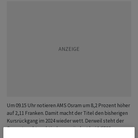
Um 09.15 Uhr notieren AMS Osram um 8,2 Prozent höher
auf 2,11 Franken. Damit macht der Titel den bisherigen
Kursrückgang im 2024 wieder wett. Derweil steht der
Gesamtmarkt praktisch unverändert bei 14'599
Punkten.