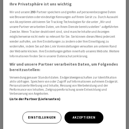
Ihre Privatsphäre ist uns wichtig
AMS Osram verzeichnete im vierten Quartal 2023 einen
Wir und unsere
293
-Partner speichern und greifen auf personenbezogene Daten
wie Browserdaten oder eindeutige Kennungen auf Ihrem Gerät zu. Durch Auswahl
Umsatzrückgang von 23 Prozent auf 908 Millionen Euro.
von Akzeptieren aktivieren Sie Tracking-Technologien für die unter „Wir und
Das bereinigte Betriebsergebnis (EBIT) sank von 86
unsere Partner verarbeiten Daten, um Ihnen Dienste bereitzustellen“ aufgeführten
Zwecke. Wenn Tracker deaktiviert sind, sind manche Inhalte und Anzeigen
Millionen Euro im Vorjahreszeitraum auf 62 Millionen
möglicherweise nicht mehr so relevant für Sie. Sie können dieses Menü jederzeit
Euro. Die entsprechende EBIT-Marge lag bei 6,9 Prozent
wieder aufrufen, um Ihre Einstellungen zu ändern oder Ihre Einwilligung zu
widerrufen, indem Sie auf den Link Voreinstellungen verwalten am unteren Rand
(Vorjahr: 7,3 Prozent). Damit lag der Sensorhersteller im
der Webseite klicken. Ihre Einstellungen gelten innerhalb unseres Website. Weitere
Rahmen der Markterwartungen.
Informationen finden Sie in unserer Datenschutzerklärung.
Wir und unsere Partner verarbeiten Daten, um Folgendes
Die Ergebnisse entsprächen den Erwartungen, hiess es
bereitzustellen:
bei Vontobel. Der Ausblick auf die Profitabilität im
Verwendung genauer Standortdaten. Endgeräteeigenschaften zur Identifikation
aktiv abfragen. Speichern von oder Zugriff auf Informationen auf einem Endgerät.
ersten Quartal 2024 sei sehr positiv, kommentierte der
Personalisierte Werbung und Inhalte, Messung von Werbeleistung und der
Performance von Inhalten, Zielgruppenforschung sowie Entwicklung und
zuständige Analyst. «Und das trotz schwacher
Verbesserung von Angeboten.
industrieller Endmärkte und negativer Kommentare
Liste der Partner (Lieferanten)
von Wettbewerbern.» AMS Osram mache trotz des
anhaltenden konjunkturellen Gegenwinds starke
EINSTELLUNGEN
AKZEPTIEREN
Fortschritte bei der Umsetzung des Turnarounds,
resümiert der Broker Bernstein.