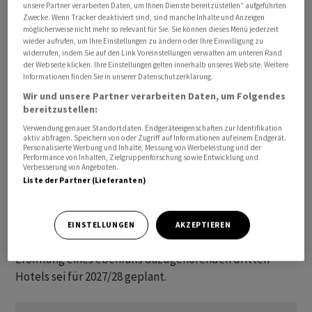
unsere Partner verarbeiten Daten, um Ihnen Dienste bereitzustellen“ aufgeführten
Zürich tätig, ab 2006 als Geschäftsführer, sowie ab 2020
Zwecke. Wenn Tracker deaktiviert sind, sind manche Inhalte und Anzeigen
möglicherweise nicht mehr so relevant für Sie. Sie können dieses Menü jederzeit
zusätzlich als Geschäftsführer der Fünf-Sterne-Hotels
wieder aufrufen, um Ihre Einstellungen zu ändern oder Ihre Einwilligung zu
Widder in Zürich und Alex in Thalwil. Gleichzeitig ist er
widerrufen, indem Sie auf den Link Voreinstellungen verwalten am unteren Rand
der Webseite klicken. Ihre Einstellungen gelten innerhalb unseres Website. Weitere
im Verwaltungsrat der Ecole Hôtelière de Lausanne
Informationen finden Sie in unserer Datenschutzerklärung.
(EHL). Zudem war er Vorstandsmitglied bei Schweiz
Wir und unsere Partner verarbeiten Daten, um Folgendes
Tourismus, wie es heisst.
bereitzustellen:
Verwendung genauer Standortdaten. Endgeräteeigenschaften zur Identifikation
Das "The Chedi Andermatt" wird Arnold gemäss der
aktiv abfragen. Speichern von oder Zugriff auf Informationen auf einem Endgerät.
Personalisierte Werbung und Inhalte, Messung von Werbeleistung und der
Mitteilung als General Manager direkt führen.
Performance von Inhalten, Zielgruppenforschung sowie Entwicklung und
Verbesserung von Angeboten.
Zusätzlich leite er im Auftrag von Orascoms Hotel
Liste der Partner (Lieferanten)
Management als "Cluster Director Hotels Andermatt"
die Business Area mit den Hotels "The Chedi
Andermatt", "Radisson Blu Reussen" und den
EINSTELLUNGEN
AKZEPTIEREN
Ferienwohnungen "Andermatt Alpine Apartments". Die
Eröffnung eines ebenfalls dazugehörenden dritten
Hotels sei für 2027/28 geplant.