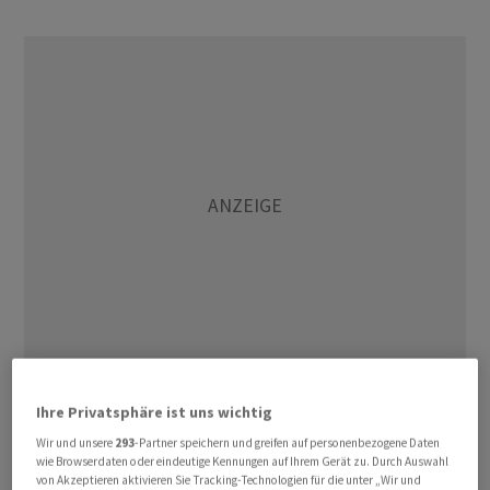
Der gebürtige Urner verfüge über 35 Jahre
Ihre Privatsphäre ist uns wichtig
Führungserfahrung im internationalen Tourismus und
Wir und unsere
293
-Partner speichern und greifen auf personenbezogene Daten
Hotelgeschäft, heisst es in der Mitteilung vom Dienstag.
wie Browserdaten oder eindeutige Kennungen auf Ihrem Gerät zu. Durch Auswahl
von Akzeptieren aktivieren Sie Tracking-Technologien für die unter „Wir und
Zuletzt war er während 22 Jahren im Hotel Storchen in