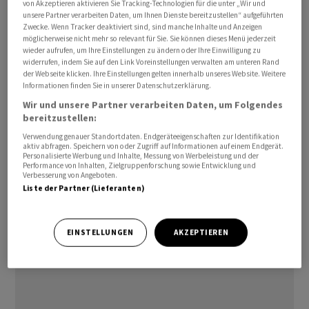
von Akzeptieren aktivieren Sie Tracking-Technologien für die unter „Wir und
Kinder in die offenen Gräber von Gaza geworfen
unsere Partner verarbeiten Daten, um Ihnen Dienste bereitzustellen“ aufgeführten
Zwecke. Wenn Tracker deaktiviert sind, sind manche Inhalte und Anzeigen
werden», schrieb er. Unterdessen zitierte die «Times of
möglicherweise nicht mehr so relevant für Sie. Sie können dieses Menü jederzeit
Israel» palästinensische Medien, wonach es auch in der
wieder aufrufen, um Ihre Einstellungen zu ändern oder Ihre Einwilligung zu
widerrufen, indem Sie auf den Link Voreinstellungen verwalten am unteren Rand
Nacht zum Donnerstag israelische Angriffe gegeben
der Webseite klicken. Ihre Einstellungen gelten innerhalb unseres Website. Weitere
habe, darunter in Rafah.
Informationen finden Sie in unserer Datenschutzerklärung.
Wir und unsere Partner verarbeiten Daten, um Folgendes
bereitzustellen:
Weitere Verhandlungen über Geisel-Freilassung in Kairo
und Paris
Verwendung genauer Standortdaten. Endgeräteeigenschaften zur Identifikation
aktiv abfragen. Speichern von oder Zugriff auf Informationen auf einem Endgerät.
Personalisierte Werbung und Inhalte, Messung von Werbeleistung und der
Performance von Inhalten, Zielgruppenforschung sowie Entwicklung und
Verbesserung von Angeboten.
Liste der Partner (Lieferanten)
EINSTELLUNGEN
AKZEPTIEREN