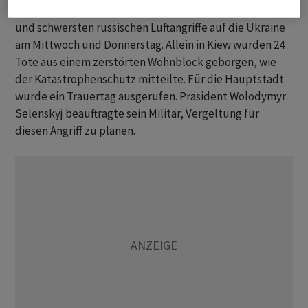
Der ukrainische Angriff folgte auf einen der längsten
und schwersten russischen Luftangriffe auf die Ukraine
am Mittwoch und Donnerstag. Allein in Kiew wurden 24
Tote aus einem zerstörten Wohnblock geborgen, wie
der Katastrophenschutz mitteilte. Für die Hauptstadt
wurde ein Trauertag ausgerufen. Präsident Wolodymyr
Selenskyj beauftragte sein Militär, Vergeltung für
diesen Angriff zu planen.