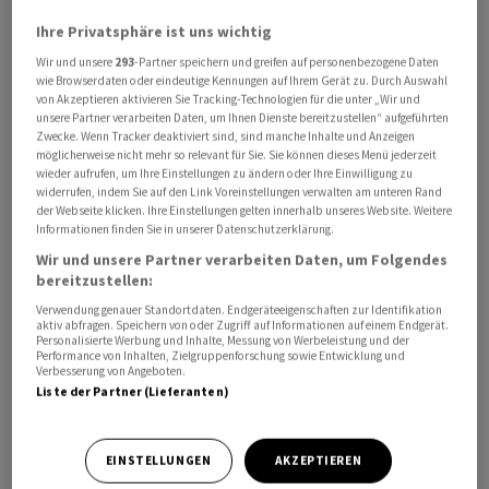
beobachtet worden.
Ihre Privatsphäre ist uns wichtig
Wir und unsere
293
-Partner speichern und greifen auf personenbezogene Daten
Das Verteidigungsministerium in Moskau berichtete von
wie Browserdaten oder eindeutige Kennungen auf Ihrem Gerät zu. Durch Auswahl
einem ungewöhnlich grossen Drohnenangriff der
von Akzeptieren aktivieren Sie Tracking-Technologien für die unter „Wir und
unsere Partner verarbeiten Daten, um Ihnen Dienste bereitzustellen“ aufgeführten
Ukraine auf viele russische Regionen in der Nacht. 355
Zwecke. Wenn Tracker deaktiviert sind, sind manche Inhalte und Anzeigen
feindliche Flugobjekte seien abgeschossen worden,
möglicherweise nicht mehr so relevant für Sie. Sie können dieses Menü jederzeit
wieder aufrufen, um Ihre Einstellungen zu ändern oder Ihre Einwilligung zu
hiess es. Solche Militärzahlen sind nicht im Detail zu
widerrufen, indem Sie auf den Link Voreinstellungen verwalten am unteren Rand
überprüfen.
der Webseite klicken. Ihre Einstellungen gelten innerhalb unseres Website. Weitere
Informationen finden Sie in unserer Datenschutzerklärung.
Wir und unsere Partner verarbeiten Daten, um Folgendes
Nach ukrainischen Militärangaben wurden auch zwei
bereitzustellen:
kleine russische Marineschiffe im Kaspischen Meer
Verwendung genauer Standortdaten. Endgeräteeigenschaften zur Identifikation
beschädigt. Die Drohentruppen trafen nach eigenen
aktiv abfragen. Speichern von oder Zugriff auf Informationen auf einem Endgerät.
Personalisierte Werbung und Inhalte, Messung von Werbeleistung und der
Angaben auch ein Amphibienflugzeug Be-200 und einen
Performance von Inhalten, Zielgruppenforschung sowie Entwicklung und
Hubschrauber auf dem russischen Stützpunkt Jejsk am
Verbesserung von Angeboten.
Liste der Partner (Lieferanten)
Asowschen Meer.
24 Tote nach russischem Luftangriff auf Kiew
EINSTELLUNGEN
AKZEPTIEREN