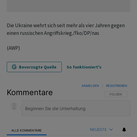
Die Ukraine wehrt sich seit mehr als vier Jahren gegen
einen russischen Angriffskrieg./fko/DP/nas
(AWP)
Bevorzugte Quelle
So funktioniert's
ANMELDEN
|
REGISTRIEREN
Kommentare
FOLGE DIESER U
FOLGEN
NEUESTE
ALLE KOMMENTARE