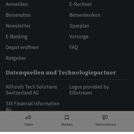
Anmelden
E-Rechner
Börsenabos
Börsenlexikon
Newsletter
Sparplan
E-Banking
Vorsorge
Depot eröffnen
FAQ
Ratgeber
Datenquellen und Technologiepartner
Allfunds Tech Solutions
Logos provided by
Switzerland AG
Elbstream
SIX Financial Information
AG
Teilen
Merken
Kommentare
Ringier AG | Ringier Medien Schweiz