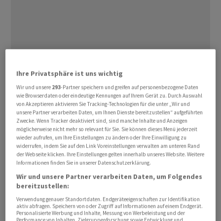
Trump will bei der US-Präsidentenwahl Anfang
Ihre Privatsphäre ist uns wichtig
November erneut für die Republikaner kandidieren.
Wir und unsere
293
-Partner speichern und greifen auf personenbezogene Daten
wie Browserdaten oder eindeutige Kennungen auf Ihrem Gerät zu. Durch Auswahl
Wer als Präsidentschaftskandidat antreten will, muss
von Akzeptieren aktivieren Sie Tracking-Technologien für die unter „Wir und
sich in parteiinternen Vorwahlen durchsetzen. Kläger
unsere Partner verarbeiten Daten, um Ihnen Dienste bereitzustellen“ aufgeführten
versuchen seit einiger Zeit in verschiedenen
Zwecke. Wenn Tracker deaktiviert sind, sind manche Inhalte und Anzeigen
möglicherweise nicht mehr so relevant für Sie. Sie können dieses Menü jederzeit
Bundesstaaten, Trumps Teilnahme an den Vorwahlen zu
wieder aufrufen, um Ihre Einstellungen zu ändern oder Ihre Einwilligung zu
verhindern und den Namen des 77-Jährigen von
widerrufen, indem Sie auf den Link Voreinstellungen verwalten am unteren Rand
der Webseite klicken. Ihre Einstellungen gelten innerhalb unseres Website. Weitere
Wahlzetteln streichen zu lassen. Die Richterinnen und
Informationen finden Sie in unserer Datenschutzerklärung.
Richter nutzen den Termin am Donnerstag, um eine
Wir und unsere Partner verarbeiten Daten, um Folgendes
Vielzahl an Fragen zur Argumentation beider Seiten zu
bereitzustellen:
stellen. Mit einer Entscheidung des Supreme Court ist
Verwendung genauer Standortdaten. Endgeräteeigenschaften zur Identifikation
aktiv abfragen. Speichern von oder Zugriff auf Informationen auf einem Endgerät.
erst zu einem späteren Zeitpunkt zu rechnen.
Personalisierte Werbung und Inhalte, Messung von Werbeleistung und der
Performance von Inhalten, Zielgruppenforschung sowie Entwicklung und