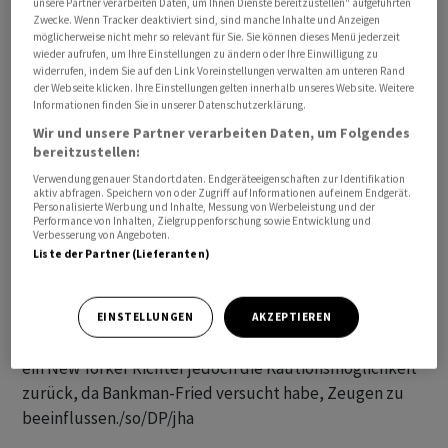
unsere Partner verarbeiten Daten, um Ihnen Dienste bereitzustellen“ aufgeführten
festgenommen und an die USA ausgeliefert worden. Die
Zwecke. Wenn Tracker deaktiviert sind, sind manche Inhalte und Anzeigen
möglicherweise nicht mehr so relevant für Sie. Sie können dieses Menü jederzeit
US-Justiz wirft ihm vor, Gelder von FTX-Kunden ohne
wieder aufrufen, um Ihre Einstellungen zu ändern oder Ihre Einwilligung zu
deren Wissen abgezweigt zu haben, um seinen Hedge-
widerrufen, indem Sie auf den Link Voreinstellungen verwalten am unteren Rand
der Webseite klicken. Ihre Einstellungen gelten innerhalb unseres Website. Weitere
Fonds Alameda Research zu finanzieren. Bankman-Fried
Informationen finden Sie in unserer Datenschutzerklärung.
weist die Betrugsvorwürfe zurück. Der Prozess soll
Wir und unsere Partner verarbeiten Daten, um Folgendes
Anfang Oktober beginnen.
bereitzustellen:
Verwendung genauer Standortdaten. Endgeräteeigenschaften zur Identifikation
Die Anklage basiert unter anderem auf Aussagen von
aktiv abfragen. Speichern von oder Zugriff auf Informationen auf einem Endgerät.
Personalisierte Werbung und Inhalte, Messung von Werbeleistung und der
Bankman-Frieds Vertrauten sowie Chat-
Performance von Inhalten, Zielgruppenforschung sowie Entwicklung und
Verbesserung von Angeboten.
Unterhaltungen, Finanzunterlagen und anderen
Liste der Partner (Lieferanten)
Dokumenten. Bankman-Fried durfte sich in den
vergangenen Monaten dank einer 250 Millionen Dollar
schweren Kaution unter Hausarrest im Haus seiner
EINSTELLUNGEN
AKZEPTIEREN
Eltern in Kalifornien aufhalten. Am Wochenende nahm
ein New Yorker Richter jedoch die Kautionsmöglichkeit
zurück, da Bankman-Fried versucht habe, Zeugen zu
beeinflussen./so/DP/jha