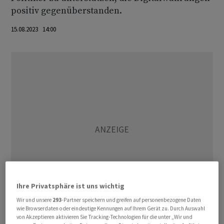
positiv gegenüberstanden.
15.08.2023 14:00
Ihre Privatsphäre ist uns wichtig
Wir und unsere
293
-Partner speichern und greifen auf personenbezogene Daten
wie Browserdaten oder eindeutige Kennungen auf Ihrem Gerät zu. Durch Auswahl
von Akzeptieren aktivieren Sie Tracking-Technologien für die unter „Wir und
Bankman-Fried war im Dezember auf den Bahamas