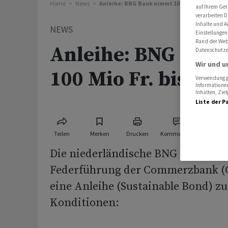
Home
News
Anleihe: BNG Bank nimmt 100 Mio Fr. bis 2036 
auf Ihrem Ger
verarbeiten D
Inhalte und A
NEWS
Einstellungen
Rand der Webs
Anleihe: BNG Ban
Datenschutze
Wir und u
100 Mio Fr. bis 203
Verwendung ge
Informationen
Inhalten, Zi
Liste der P
Teilen
Merken
Drucken
Kommentare
Die niederländische BNG Bank N.V.
Federführung der Commerzbank (
eine Anleihe (Sustainable Bond) z
Konditionen: