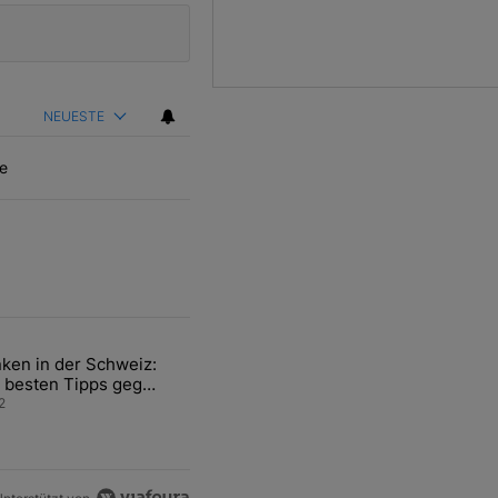
NEUESTE
e
ten Artikel der letzten 7 days.
ken in der Schweiz:
ür den Verkauf von WM-Anteilen" mit 2 kommentare.
el mit dem Titel "Tanken in der Schweiz: Die besten Tipps gegen teu
 besten Tipps gegen
ren Sprit
2