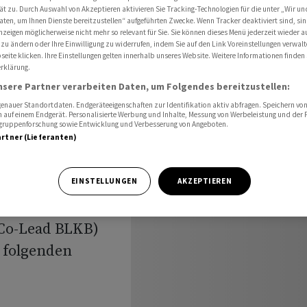
auf
ät zu. Durch Auswahl von Akzeptieren aktivieren Sie Tracking-Technologien für die unter „Wir un
aten, um Ihnen Dienste bereitzustellen“ aufgeführten Zwecke. Wenn Tracker deaktiviert sind, s
nzeigen möglicherweise nicht mehr so relevant für Sie. Sie können dieses Menü jederzeit wieder a
 zu ändern oder Ihre Einwilligung zu widerrufen, indem Sie auf den Link Voreinstellungen verwal
eite klicken. Ihre Einstellungen gelten innerhalb unseres Website. Weitere Informationen finden 
k nimmt
rklärung.
nsere Partner verarbeiten Daten, um Folgendes bereitzustellen:
6 auf
nauer Standortdaten. Endgeräteeigenschaften zur Identifikation aktiv abfragen. Speichern von 
 auf einem Endgerät. Personalisierte Werbung und Inhalte, Messung von Werbeleistung und der
elgruppenforschung sowie Entwicklung und Verbesserung von Angeboten.
artner (Lieferanten)
EINSTELLUNGEN
AKZEPTIEREN
 emittiert unter
Co-Lead BLKB)
u folgenden