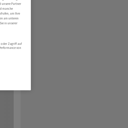
d unsere Partner
ind manche
ufrufen, um Ihre
ten am unteren
Sie in unserer
oder Zugriff auf
 Performance von