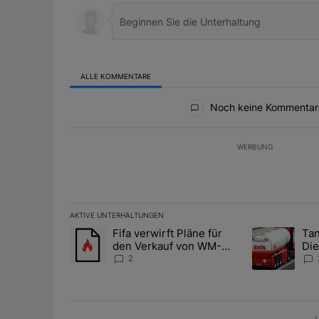
ALLE KOMMENTARE
Alle Kommentare
Noch keine Kommentar
WERBUNG
AKTIVE UNTERHALTUNGEN
Das Folgende ist eine Liste der am meisten kommentier
Fifa verwirft Pläne für
Tan
Ein Trendartikel mit dem Titel "Fifa verwirft Pläne f
Ein Trendartik
den Verkauf von WM-
Die
Anteilen
teu
2