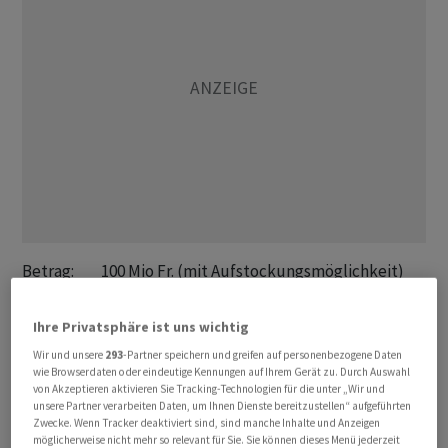
Betrag:         100 Mio Fr. (mit Aufstockungsmöglichkeit)

Coupon:         1,2375 Prozent 

Emissionspreis: 100,00 Prozent

Ihre Privatsphäre ist uns wichtig
Laufzeit:       5 Jahre, bis 20.02.2029

Wir und unsere
293
-Partner speichern und greifen auf personenbezogene Daten
Liberierung:    20.02.2024

wie Browserdaten oder eindeutige Kennungen auf Ihrem Gerät zu. Durch Auswahl
von Akzeptieren aktivieren Sie Tracking-Technologien für die unter „Wir und
Yield to Mat.:  1,2375 Prozent 

unsere Partner verarbeiten Daten, um Ihnen Dienste bereitzustellen“ aufgeführten
Swap-Spread:    +6 BP

Zwecke. Wenn Tracker deaktiviert sind, sind manche Inhalte und Anzeigen
möglicherweise nicht mehr so relevant für Sie. Sie können dieses Menü jederzeit
Valor:          CH1323274097
