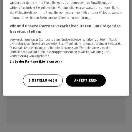
wieder aufrufen, um Ihre Einstellungen zu ändern oder Ihre Einwilligung zu
Rating:         AAA/Aaa/AAA (S&P/Moody's/Fitch)

widerrufen, indem Sie auf den Link Voreinstellungen verwalten am unteren Rand
der Webseite klicken. Ihre Einstellungen gelten innerhalb unseres Website. Weitere
Informationen finden Sie in unserer Datenschutzerklärung.
ra/pre
Wir und unsere Partner verarbeiten Daten, um Folgendes
bereitzustellen:
(AWP)
Verwendung genauer Standortdaten. Endgeräteeigenschaften zur Identifikation
aktiv abfragen. Speichern von oder Zugriff auf Informationen auf einem Endgerät.
Personalisierte Werbung und Inhalte, Messung von Werbeleistung und der
Performance von Inhalten, Zielgruppenforschung sowie Entwicklung und
Verbesserung von Angeboten.
Liste der Partner (Lieferanten)
EINSTELLUNGEN
AKZEPTIEREN