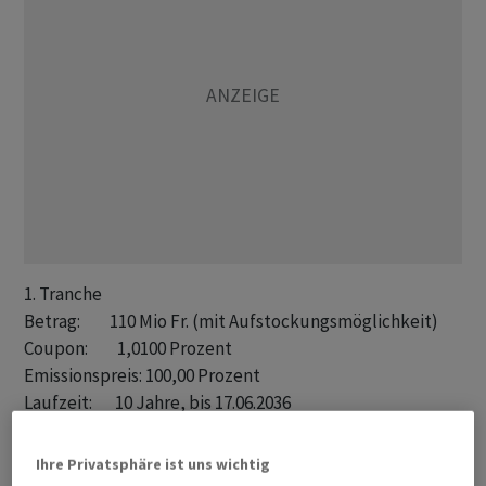
1. Tranche

Betrag:         110 Mio Fr. (mit Aufstockungsmöglichkeit)

Coupon:         1,0100 Prozent

Emissionspreis: 100,00 Prozent

Laufzeit:       10 Jahre, bis 17.06.2036

Liberierung:    17.06.2026

Spread (MS):    +37 BP 

Ihre Privatsphäre ist uns wichtig
Spread (Gov):   +60 BP
