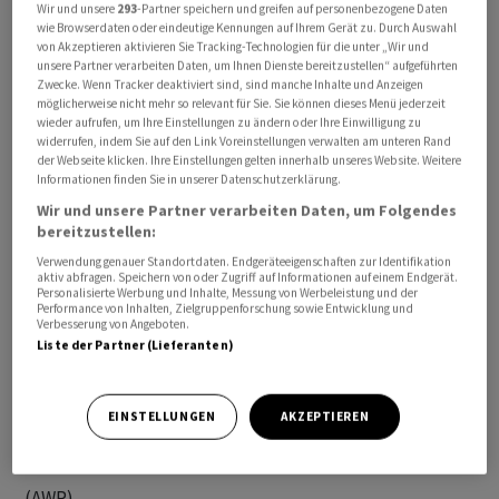
Wir und unsere
293
-Partner speichern und greifen auf personenbezogene Daten
ISIN:           CH1564488729 

wie Browserdaten oder eindeutige Kennungen auf Ihrem Gerät zu. Durch Auswahl
von Akzeptieren aktivieren Sie Tracking-Technologien für die unter „Wir und
Rating:         Aa2/AA-/AA (Moody's/S&P/Fitch)

unsere Partner verarbeiten Daten, um Ihnen Dienste bereitzustellen“ aufgeführten
Kotierung:      SIX, ab 15.06.2026

Zwecke. Wenn Tracker deaktiviert sind, sind manche Inhalte und Anzeigen
möglicherweise nicht mehr so relevant für Sie. Sie können dieses Menü jederzeit
wieder aufrufen, um Ihre Einstellungen zu ändern oder Ihre Einwilligung zu
2. Tranche

widerrufen, indem Sie auf den Link Voreinstellungen verwalten am unteren Rand
Betrag:         135 Mio Fr. (mit Aufstockungsmöglichkeit)

der Webseite klicken. Ihre Einstellungen gelten innerhalb unseres Website. Weitere
Informationen finden Sie in unserer Datenschutzerklärung.
Coupon:         1,2500 Prozent

Wir und unsere Partner verarbeiten Daten, um Folgendes
Emissionspreis: 100,00 Prozent

bereitzustellen:
Laufzeit:       15 Jahre, bis 17.06.2041

Verwendung genauer Standortdaten. Endgeräteeigenschaften zur Identifikation
Liberierung:    17.06.2026

aktiv abfragen. Speichern von oder Zugriff auf Informationen auf einem Endgerät.
Personalisierte Werbung und Inhalte, Messung von Werbeleistung und der
Spread (MS):    +42 BP 

Performance von Inhalten, Zielgruppenforschung sowie Entwicklung und
Verbesserung von Angeboten.
Spread (Gov):   +67 BP

Liste der Partner (Lieferanten)
ISIN:           CH1564488737 

Rating:         Aa2/AA-/AA (Moody's/S&P/Fitch)

EINSTELLUNGEN
AKZEPTIEREN
hr/
(AWP)