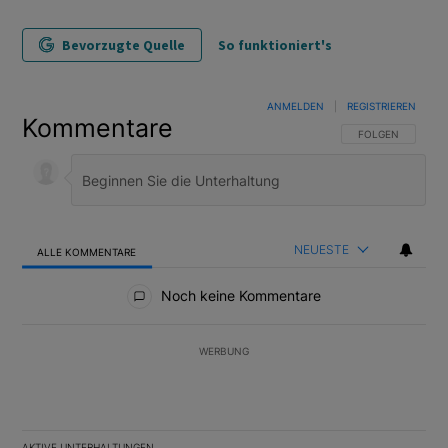
Bevorzugte Quelle
So funktioniert's
ANMELDEN
|
REGISTRIEREN
Kommentare
FOLGE DIESER U
FOLGEN
NEUESTE
ALLE KOMMENTARE
Alle Kommentare
Noch keine Kommentare
WERBUNG
AKTIVE UNTERHALTUNGEN