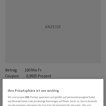
Betrag:          100 Mio Fr. 

Coupon:          0,9925 Prozent

Emissionspreis:  100 Prozent

Laufzeit:        8 Jahre, bis 26.06.2034

Ihre Privatsphäre ist uns wichtig
Liberierung:     26.06.2026

Wir und unsere
293
-Partner speichern und greifen auf personenbezogene Daten
Spread (MS):     +45 BP

wie Browserdaten oder eindeutige Kennungen auf Ihrem Gerät zu. Durch Auswahl
Spread (Govt.):  +68,4 BP

von Akzeptieren aktivieren Sie Tracking-Technologien für die unter „Wir und