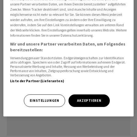
unsere Partner verarbeiten Daten, um Ihnen Dienste bereitzustellen“ aufgeführten
ISIN:            CH1533656216

Zwecke. Wenn Tracker deaktiviert sind, sind manche Inhalte und Anzeigen
Instr. Rating:   AAA (Fitch)

möglicherweise nicht mehr so relevant für Sie. Sie können dieses Menü jederzeit
wieder aufrufen, um Ihre Einstellungen zu ändern oder Ihre Einwilligung zu
widerrufen, indem Sie auf den Link Voreinstellungen verwalten am unteren Rand
dm/ra
der Webseite klicken. Ihre Einstellungen gelten innerhalb unseres Website. Weitere
Informationen finden Sie in unserer Datenschutzerklärung.
Wir und unsere Partner verarbeiten Daten, um Folgendes
(AWP)
bereitzustellen:
Verwendung genauer Standortdaten. Endgeräteeigenschaften zur Identifikation
aktiv abfragen. Speichern von oder Zugriff auf Informationen auf einem Endgerät.
Personalisierte Werbung und Inhalte, Messung von Werbeleistung und der
Performance von Inhalten, Zielgruppenforschung sowie Entwicklung und
Verbesserung von Angeboten.
Liste der Partner (Lieferanten)
EINSTELLUNGEN
AKZEPTIEREN