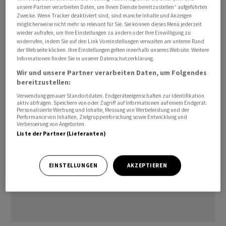
unsere Partner verarbeiten Daten, um Ihnen Dienste bereitzustellen“ aufgeführten
ISIN:            CH1562934526

Zwecke. Wenn Tracker deaktiviert sind, sind manche Inhalte und Anzeigen
Issuer Rating:   A/A- (UBS/ZKB)

möglicherweise nicht mehr so relevant für Sie. Sie können dieses Menü jederzeit
wieder aufrufen, um Ihre Einstellungen zu ändern oder Ihre Einwilligung zu
widerrufen, indem Sie auf den Link Voreinstellungen verwalten am unteren Rand
uh/ra
der Webseite klicken. Ihre Einstellungen gelten innerhalb unseres Website. Weitere
Informationen finden Sie in unserer Datenschutzerklärung.
(AWP)
Wir und unsere Partner verarbeiten Daten, um Folgendes
bereitzustellen:
Verwendung genauer Standortdaten. Endgeräteeigenschaften zur Identifikation
aktiv abfragen. Speichern von oder Zugriff auf Informationen auf einem Endgerät.
Personalisierte Werbung und Inhalte, Messung von Werbeleistung und der
Performance von Inhalten, Zielgruppenforschung sowie Entwicklung und
Verbesserung von Angeboten.
Liste der Partner (Lieferanten)
EINSTELLUNGEN
AKZEPTIEREN