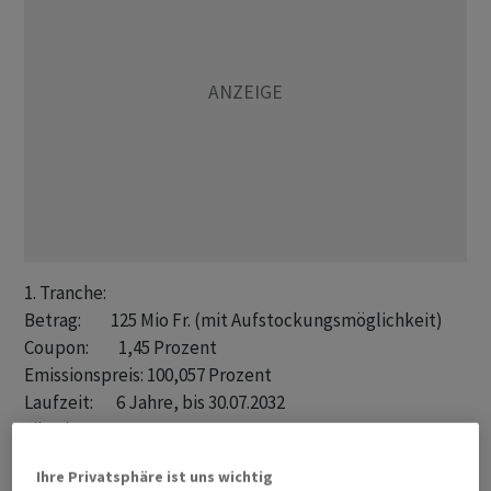
1. Tranche:

Betrag:         125 Mio Fr. (mit Aufstockungsmöglichkeit)

Coupon:         1,45 Prozent

Emissionspreis: 100,057 Prozent

Laufzeit:       6 Jahre, bis 30.07.2032

Liberierung:    31.07.2026

Yield to Mat.:  1,44 Prozent

Ihre Privatsphäre ist uns wichtig
Spread (MS):    +115 BP
