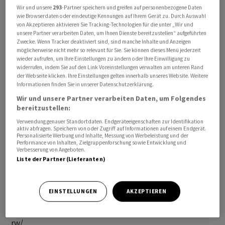
Spread (Gov.):  +132 BP 

Wir und unsere
293
-Partner speichern und greifen auf personenbezogene Daten
wie Browserdaten oder eindeutige Kennungen auf Ihrem Gerät zu. Durch Auswahl
Valor:          CH1580409089

von Akzeptieren aktivieren Sie Tracking-Technologien für die unter „Wir und
Rating:         BBB/Baa (UBS/Fedafin)

unsere Partner verarbeiten Daten, um Ihnen Dienste bereitzustellen“ aufgeführten
Zwecke. Wenn Tracker deaktiviert sind, sind manche Inhalte und Anzeigen
Kotierung:      SIX, ab 29.07.2026

möglicherweise nicht mehr so relevant für Sie. Sie können dieses Menü jederzeit
wieder aufrufen, um Ihre Einstellungen zu ändern oder Ihre Einwilligung zu
widerrufen, indem Sie auf den Link Voreinstellungen verwalten am unteren Rand
2. Tranche:

der Webseite klicken. Ihre Einstellungen gelten innerhalb unseres Website. Weitere
Betrag:         125 Mio Fr. (mit Aufstockungsmöglichkeit)

Informationen finden Sie in unserer Datenschutzerklärung.
Coupon:         1,9 Prozent

Wir und unsere Partner verarbeiten Daten, um Folgendes
bereitzustellen:
Emissionspreis: 100,385 Prozent

Laufzeit:       10 Jahre, bis 31.07.2036

Verwendung genauer Standortdaten. Endgeräteeigenschaften zur Identifikation
aktiv abfragen. Speichern von oder Zugriff auf Informationen auf einem Endgerät.
Liberierung:    31.07.2026

Personalisierte Werbung und Inhalte, Messung von Werbeleistung und der
Performance von Inhalten, Zielgruppenforschung sowie Entwicklung und
Yield to Mat.:  1,858 Prozent

Verbesserung von Angeboten.
Spread (MS):    +135 BP

Liste der Partner (Lieferanten)
Spread (Gov.):  +161 BP  

Valor:          CH1580409097 

EINSTELLUNGEN
AKZEPTIEREN
Rating:         BBB/Baa (UBS/Fedafin)

rw/