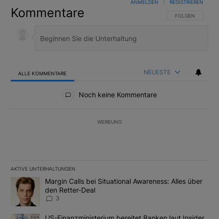
ANMELDEN
|
REGISTRIEREN
Kommentare
FOLGE DIESER U
FOLGEN
NEUESTE
ALLE KOMMENTARE
Alle Kommentare
Noch keine Kommentare
WERBUNG
AKTIVE UNTERHALTUNGEN
Das Folgende ist eine Liste der am meisten kommentierten Artikel
Ein Trendartikel mit dem Titel "Margin Calls bei Situational Awar
Margin Calls bei Situational Awareness: Alles über
den Retter-Deal
3
Ein Trendartikel mit dem Titel "US-Finanzministerium bereitet Ban
US-Finanzministerium bereitet Banken laut Insider