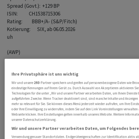
Spread (Govt.):  +129 BP

ISIN:            CH1538715306

Rating:          BBB+/A- (S&P/Fitch)

uh
(AWP)
Ihre Privatsphäre ist uns wichtig
Wir und unsere
293
-Partner speichern und greifen auf personenbezogene Daten wie Bro
eindeutige Kennungen auf Ihrem Gerät zu. Durch Auswahl von Akzeptieren aktivieren Sie
Technologien für die unter „Wir und unsere Partner verarbeiten Daten, um Ihnen Dienste 
aufgeführten Zwecke. Wenn Tracker deaktiviert sind, sind manche Inhalte und Anzeigen 
mehr so relevant für Sie. Sie können dieses Menü jederzeit wieder aufrufen, um Ihre Eins
oder Ihre Einwilligung zu widerrufen, indem Sie auf den Link Voreinstellungen verwalte
Webseite klicken. Ihre Einstellungen gelten innerhalb unseres Website. Weitere Informati
unserer Datenschutzerklärung.
Wir und unsere Partner verarbeiten Daten, um Folgendes bere
Verwendung genauer Standortdaten. Endgeräteeigenschaften zur Identifikation aktiv ab