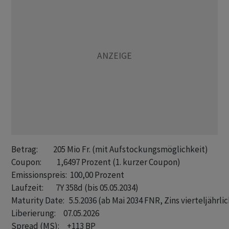
Betrag:          205 Mio Fr. (mit Aufstockungsmöglichkeit)

Coupon:          1,6497 Prozent (1. kurzer Coupon)

Emissionspreis:  100,00 Prozent

Laufzeit:        7Y 358d (bis 05.05.2034)

Maturity Date:   5.5.2036 (ab Mai 2034 FNR, Zins vierteljährli
Liberierung:     07.05.2026

Spread (MS):     +113 BP
