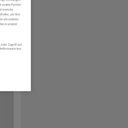
d unsere Partner
ind manche
ufrufen, um Ihre
ten am unteren
Sie in unserer
oder Zugriff auf
 Performance von