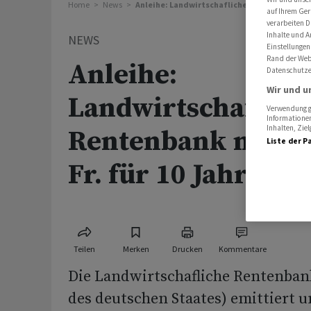
Home
News
Anleihe: Landwirtschafliche Rentenbank nimmt
auf Ihrem Ger
verarbeiten D
Inhalte und A
NEWS
Einstellungen
Rand der Webs
Anleihe:
Datenschutze
Wir und u
Landwirtschaflich
Verwendung ge
Informationen
Inhalten, Zi
Rentenbank nimmt
Liste der P
Fr. für 10 Jahre auf
Teilen
Merken
Drucken
Kommentare
Die Landwirtschafliche Rentenban
des deutschen Staates) emittiert u