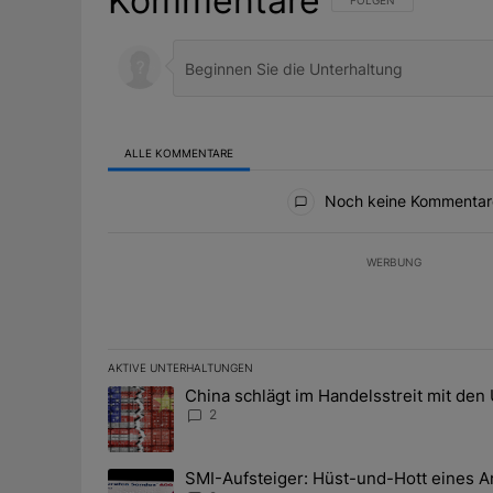
Kommentare
FOLGE DIESER UNTERHAL
FOLGEN
ALLE KOMMENTARE
Alle Kommentare
Noch keine Kommentar
WERBUNG
AKTIVE UNTERHALTUNGEN
Das Folgende ist eine Liste der am meisten kommentier
China schlägt im Handelsstreit mit den
Ein Trendartikel mit dem Titel "China schlägt im Han
2
SMI-Aufsteiger: Hüst-und-Hott eines A
Ein Trendartikel mit dem Titel "SMI-Aufsteiger: Hüst