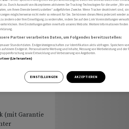
 100 Mio Fr. für 10 Jahre auf
ät zu. Durch Auswahl von Akzeptieren aktivieren Sie Tracking-Technologien für die unter „Wir un
aten, um Ihnen Dienste bereitzustellen“ aufgeführten Zwecke. Wenn Tracker deaktiviert sind, s
nzeigen möglicherweise nicht mehr so relevant für Sie. Sie können dieses Menü jederzeit wieder a
 zu ändern oder Ihre Einwilligung zu widerrufen, indem Sie auf den Link Voreinstellungen verwal
eite klicken. Ihre Einstellungen gelten innerhalb unseres Website. Weitere Informationen finden 
rklärung.
nsere Partner verarbeiten Daten, um Folgendes bereitzustellen:
e
nauer Standortdaten. Endgeräteeigenschaften zur Identifikation aktiv abfragen. Speichern von 
 auf einem Endgerät. Personalisierte Werbung und Inhalte, Messung von Werbeleistung und der
elgruppenforschung sowie Entwicklung und Verbesserung von Angeboten.
 100 Mio
artner (Lieferanten)
EINSTELLUNGEN
AKZEPTIEREN
k (mit Garantie
nter