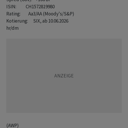
ISIN:           CH1572819980

Rating:         Aa3/AA (Moody's/S&P)

hr/dm
(AWP)