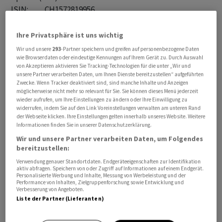
ISIN:           CH1572819956

Rating:         Aa3/AA (Moody's/S&P)

Kotierung:      SIX, ab 10.06.2026

Ihre Privatsphäre ist uns wichtig
Wir und unsere
293
-Partner speichern und greifen auf personenbezogene Daten
2. Tranche:

wie Browserdaten oder eindeutige Kennungen auf Ihrem Gerät zu. Durch Auswahl
von Akzeptieren aktivieren Sie Tracking-Technologien für die unter „Wir und
Betrag:         400 Mio Fr. 

unsere Partner verarbeiten Daten, um Ihnen Dienste bereitzustellen“ aufgeführten
Coupon:         0,9425 Prozent

Zwecke. Wenn Tracker deaktiviert sind, sind manche Inhalte und Anzeigen
möglicherweise nicht mehr so relevant für Sie. Sie können dieses Menü jederzeit
Emissionspreis: 100,00 Prozent

wieder aufrufen, um Ihre Einstellungen zu ändern oder Ihre Einwilligung zu
Laufzeit:       6 Jahre, bis 11.06.2032

widerrufen, indem Sie auf den Link Voreinstellungen verwalten am unteren Rand
der Webseite klicken. Ihre Einstellungen gelten innerhalb unseres Website. Weitere
Liberierung:    11.06.2026

Informationen finden Sie in unserer Datenschutzerklärung.
Spread (MS):    +55 BP 

Wir und unsere Partner verarbeiten Daten, um Folgendes
Spred (Gov):    +70 BP

bereitzustellen:
ISIN:           CH1572819964

Verwendung genauer Standortdaten. Endgeräteeigenschaften zur Identifikation
aktiv abfragen. Speichern von oder Zugriff auf Informationen auf einem Endgerät.
Rating:         Aa3/AA (Moody's/S&P)

Personalisierte Werbung und Inhalte, Messung von Werbeleistung und der
Kotierung:      SIX, ab 10.06.2026

Performance von Inhalten, Zielgruppenforschung sowie Entwicklung und
Verbesserung von Angeboten.
Liste der Partner (Lieferanten)
3. Tranche:

Betrag:         335 Mio Fr. 
