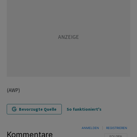
(AWP)
Bevorzugte Quelle
So funktioniert's
ANMELDEN
|
REGISTRIEREN
Kommentare
FOLGE DIESER U
FOLGEN