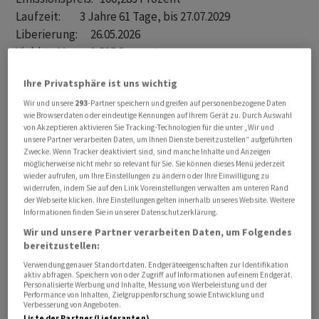
Laufzeit:         3 Jahre 61 Tage, bis 27.07.2029

Liberierung:      26.05.2026

Yield to Mat.:    0,535 Prozent

Spread (MS):      +25 BP

Ihre Privatsphäre ist uns wichtig
Spread (Govt.):   +33,1 BP

ISIN:             CH1552014370          

Wir und unsere
293
-Partner speichern und greifen auf personenbezogene Daten
wie Browserdaten oder eindeutige Kennungen auf Ihrem Gerät zu. Durch Auswahl
Rating:           Aaa (Moody's)

von Akzeptieren aktivieren Sie Tracking-Technologien für die unter „Wir und
Kotierung:        SIX, ab 22.05.2026

unsere Partner verarbeiten Daten, um Ihnen Dienste bereitzustellen“ aufgeführten
Zwecke. Wenn Tracker deaktiviert sind, sind manche Inhalte und Anzeigen
möglicherweise nicht mehr so relevant für Sie. Sie können dieses Menü jederzeit
2. Tranche Aufstockung S. 778 

wieder aufrufen, um Ihre Einstellungen zu ändern oder Ihre Einwilligung zu
widerrufen, indem Sie auf den Link Voreinstellungen verwalten am unteren Rand
Betrag:           203 Mio Fr. (mit Aufstockungsmöglichkeit)

der Webseite klicken. Ihre Einstellungen gelten innerhalb unseres Website. Weitere
Totalbetrag neu:  548 Mio Fr.

Informationen finden Sie in unserer Datenschutzerklärung.
Coupon:           0,5 Prozent

Wir und unsere Partner verarbeiten Daten, um Folgendes
bereitzustellen:
Emissionspreis:   99,318 Prozent

Laufzeit:         4 Jahre 322 Tage, bis 18.04.2031

Verwendung genauer Standortdaten. Endgeräteeigenschaften zur Identifikation
aktiv abfragen. Speichern von oder Zugriff auf Informationen auf einem Endgerät.
Liberierung:      26.05.2026

Personalisierte Werbung und Inhalte, Messung von Werbeleistung und der
Performance von Inhalten, Zielgruppenforschung sowie Entwicklung und
Yield to Mat.:    0,642 Prozent

Verbesserung von Angeboten.
Liste der Partner (Lieferanten)