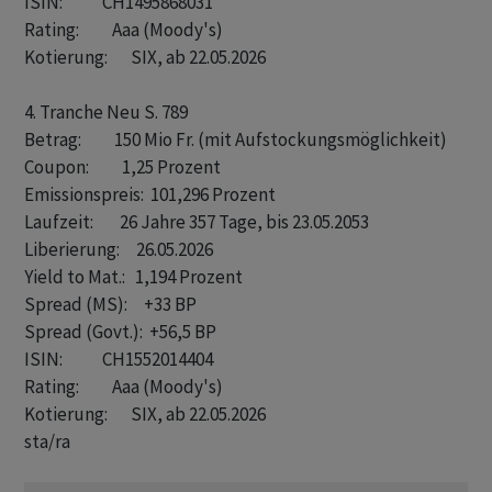
ISIN:            CH1495868031

Rating:          Aaa (Moody's)

Kotierung:       SIX, ab 22.05.2026

4. Tranche Neu S. 789

Betrag:          150 Mio Fr. (mit Aufstockungsmöglichkeit)

Coupon:          1,25 Prozent

Emissionspreis:  101,296 Prozent

Laufzeit:        26 Jahre 357 Tage, bis 23.05.2053

Liberierung:     26.05.2026

Yield to Mat.:   1,194 Prozent

Spread (MS):     +33 BP

Spread (Govt.):  +56,5 BP

ISIN:            CH1552014404

Rating:          Aaa (Moody's)

sta/ra