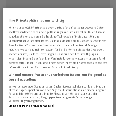
Ihre Privatsphäre ist uns wichtig
Wir und unsere
293
-Partner speichern und greifen auf personenbezogene Daten
wie Browserdaten oder eindeutige Kennungen auf Ihrem Gerät zu. Durch Auswahl
1. Tranche

von Akzeptieren aktivieren Sie Tracking-Technologien für die unter „Wir und
unsere Partner verarbeiten Daten, um Ihnen Dienste bereitzustellen“ aufgeführten
Betrag:          250 Mio Fr. (mit Aufstockungsmöglichkeit)

Zwecke. Wenn Tracker deaktiviert sind, sind manche Inhalte und Anzeigen
Coupon:          0,950 Prozent

möglicherweise nicht mehr so relevant für Sie. Sie können dieses Menü jederzeit
wieder aufrufen, um Ihre Einstellungen zu ändern oder Ihre Einwilligung zu
Emissionspreis:  100,067 Prozent

widerrufen, indem Sie auf den Link Voreinstellungen verwalten am unteren Rand
Laufzeit:        7 Jahre, bis 03.03.2033

der Webseite klicken. Ihre Einstellungen gelten innerhalb unseres Website. Weitere
Informationen finden Sie in unserer Datenschutzerklärung.
Liberierung:     03.03.2026

Yield to Mat.:   0,940 Prozent

Wir und unsere Partner verarbeiten Daten, um Folgendes
bereitzustellen:
Spread (MS):     +66 BP

Verwendung genauer Standortdaten. Endgeräteeigenschaften zur Identifikation
Spread (Govt.):  +84,5 BP

aktiv abfragen. Speichern von oder Zugriff auf Informationen auf einem Endgerät.
ISIN:            CH1515238488

Personalisierte Werbung und Inhalte, Messung von Werbeleistung und der
Performance von Inhalten, Zielgruppenforschung sowie Entwicklung und
Rating:          A3 (Moody's)

Verbesserung von Angeboten.
Liste der Partner (Lieferanten)
Kotierung:       SIX, ab 02.03.2026
