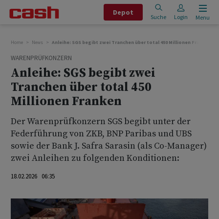
Depot
Suche
Login
Menu
Home
News
Anleihe: SGS begibt zwei Tranchen über total 450 Millionen Franken
WARENPRÜFKONZERN
Anleihe: SGS begibt zwei
Tranchen über total 450
Millionen Franken
Der Warenprüfkonzern SGS begibt unter der
Federführung von ZKB, BNP Paribas und UBS
sowie der Bank J. Safra Sarasin (als Co-Manager)
zwei Anleihen zu folgenden Konditionen:
18.02.2026 06:35