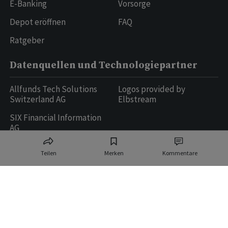
E-Banking
Vorsorge
Depot eröffnen
FAQ
Ratgeber
Datenquellen und Technologiepartner
Allfunds Tech Solutions
Logos provided by
Switzerland AG
Elbstream
SIX Financial Information
AG
Teilen
Merken
Kommentare
Ringier AG | Ringier Medien Schweiz
16
weitere Publikationen