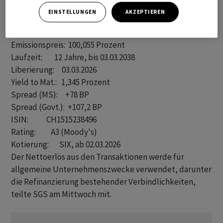
2. Tranche

EINSTELLUNGEN
AKZEPTIEREN
Betrag:          200 Mio Fr. (mit Aufstockungsmöglichkeit)

Coupon:          1,350 Prozent

Emissionspreis:  100,055 Prozent

Laufzeit:        12 Jahre, bis 03.03.2038

Liberierung:     03.03.2026

Yield to Mat.:   1,345 Prozent

Spread (MS):     +78 BP

Spread (Govt.):  +107,2 BP

ISIN:            CH1515238496

Rating:          A3 (Moody's)

Der Nettoerlös aus den Transaktionen werde für
allgemeine Unternehmenszwecke verwendet, darunter
die Refinanzierung bestehender Verbindlichkeiten,
teilte SGS am Mittwoch mit.