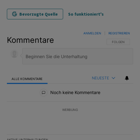
Bevorzugte Quelle
So funktioniert's
ANMELDEN
|
REGISTRIEREN
Kommentare
FOLGE DIESER U
FOLGEN
NEUESTE
ALLE KOMMENTARE
Alle Kommentare
Noch keine Kommentare
WERBUNG
AKTIVE UNTERHALTUNGEN