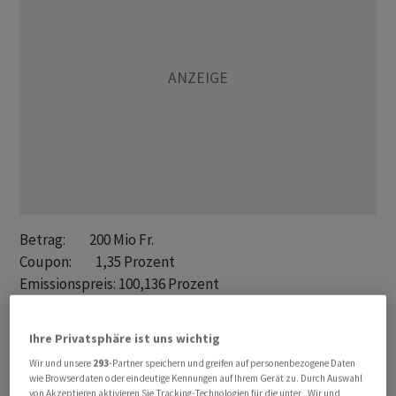
Betrag:         200 Mio Fr.

Coupon:         1,35 Prozent       

Emissionspreis: 100,136 Prozent

Laufzeit:       3 Jahre, 359 Tage, bis 14.06.2030

Liberierung:    15.06.2026

Ihre Privatsphäre ist uns wichtig
Yield to Mat.:  1,315 Prozent

Wir und unsere
293
-Partner speichern und greifen auf personenbezogene Daten
Spread (MS):    +95 BP

wie Browserdaten oder eindeutige Kennungen auf Ihrem Gerät zu. Durch Auswahl
Spread (Govt.): +106 BP   

von Akzeptieren aktivieren Sie Tracking-Technologien für die unter „Wir und