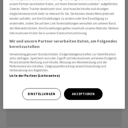
unsere Partner verarbeiten Daten, um Ihnen Dienste bereitzustellen“ aufgeführten
ISIN:           CH1564488620

Zwecke. Wenn Tracker deaktiviert sind, sind manche Inhalte und Anzeigen
Rating:         BBB-/BBB-/Baa- (UBS/ZKB/Fedafin)

möglicherweise nicht mehr so relevant für Sie. Sie können dieses Menü jederzeit
wieder aufrufen, um Ihre Einstellungen zu ändern oder Ihre Einwilligung zu
widerrufen, indem Sie auf den Link Voreinstellungen verwalten am unteren Rand
dm/ra
der Webseite klicken. Ihre Einstellungen gelten innerhalb unseres Website. Weitere
Informationen finden Sie in unserer Datenschutzerklärung.
Wir und unsere Partner verarbeiten Daten, um Folgendes
(AWP)
bereitzustellen:
Verwendung genauer Standortdaten. Endgeräteeigenschaften zur Identifikation
aktiv abfragen. Speichern von oder Zugriff auf Informationen auf einem Endgerät.
Personalisierte Werbung und Inhalte, Messung von Werbeleistung und der
Performance von Inhalten, Zielgruppenforschung sowie Entwicklung und
Verbesserung von Angeboten.
Liste der Partner (Lieferanten)
EINSTELLUNGEN
AKZEPTIEREN