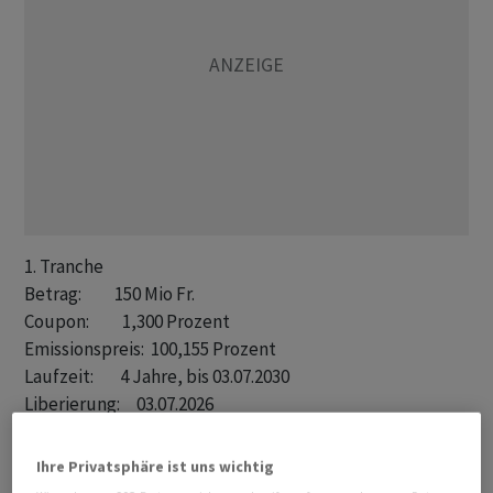
1. Tranche

Betrag:          150 Mio Fr.

Coupon:          1,300 Prozent

Emissionspreis:  100,155 Prozent

Laufzeit:        4 Jahre, bis 03.07.2030

Liberierung:     03.07.2026

Spread (MS):     +103 BP

Spread (Govt.):  +118 BP

Ihre Privatsphäre ist uns wichtig
ISIN:            CH1562934708
