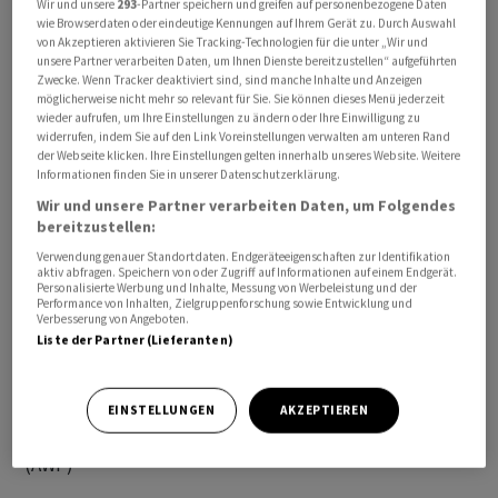
Wir und unsere
293
-Partner speichern und greifen auf personenbezogene Daten
Rating:          BBB-/Baa-/BBB- (ZKB/Fedafin/UBS)

wie Browserdaten oder eindeutige Kennungen auf Ihrem Gerät zu. Durch Auswahl
von Akzeptieren aktivieren Sie Tracking-Technologien für die unter „Wir und
Kotierung:       SIX, ab 02.07.2026

unsere Partner verarbeiten Daten, um Ihnen Dienste bereitzustellen“ aufgeführten
Zwecke. Wenn Tracker deaktiviert sind, sind manche Inhalte und Anzeigen
möglicherweise nicht mehr so relevant für Sie. Sie können dieses Menü jederzeit
2. Tranche

wieder aufrufen, um Ihre Einstellungen zu ändern oder Ihre Einwilligung zu
Betrag:          150 Mio Fr.

widerrufen, indem Sie auf den Link Voreinstellungen verwalten am unteren Rand
der Webseite klicken. Ihre Einstellungen gelten innerhalb unseres Website. Weitere
Coupon:          1,800 Prozent

Informationen finden Sie in unserer Datenschutzerklärung.
Emissionspreis:  100,352 Prozent

Wir und unsere Partner verarbeiten Daten, um Folgendes
Laufzeit:        8 Jahre, bis 03.07.2034

bereitzustellen:
Liberierung:     02.07.2026

Verwendung genauer Standortdaten. Endgeräteeigenschaften zur Identifikation
Spread (MS):     +128 BP

aktiv abfragen. Speichern von oder Zugriff auf Informationen auf einem Endgerät.
Personalisierte Werbung und Inhalte, Messung von Werbeleistung und der
Spread (Govt.):  +152 BP

Performance von Inhalten, Zielgruppenforschung sowie Entwicklung und
Verbesserung von Angeboten.
ISIN:            CH1562934716

Liste der Partner (Lieferanten)
Rating:          BBB-/Baa-/BBB- (ZKB/Fedafin/UBS)

cg/mk
EINSTELLUNGEN
AKZEPTIEREN
(AWP)