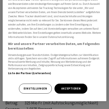
wie Browserdaten oder eindeutige Kennungen auf Ihrem Gerät zu. Durch Auswahl
Valor:          CH1331113477

von Akzeptieren aktivieren Sie Tracking-Technologien für die unter „Wir und
Rating:         A-/A3/A- (S&P/Moody's/Fitch) 

unsere Partner verarbeiten Daten, um Ihnen Dienste bereitzustellen“ aufgeführten
Zwecke. Wenn Tracker deaktiviert sind, sind manche Inhalte und Anzeigen
Kotierung:      SIX, ab 5.3.2024

möglicherweise nicht mehr so relevant für Sie. Sie können dieses Menü jederzeit
wieder aufrufen, um Ihre Einstellungen zu ändern oder Ihre Einwilligung zu
widerrufen, indem Sie auf den Link Voreinstellungen verwalten am unteren Rand
2. Tranche

der Webseite klicken. Ihre Einstellungen gelten innerhalb unseres Website. Weitere
Betrag:         415 Mio Fr. (mit Aufstockungsmöglichkeit)

Informationen finden Sie in unserer Datenschutzerklärung.
Coupon:         1,8401 Prozent

Wir und unsere Partner verarbeiten Daten, um Folgendes
Emissionspreis: 100,00 Prozent

bereitzustellen:
Laufzeit:       8 Jahre, bis 7.3.2032

Verwendung genauer Standortdaten. Endgeräteeigenschaften zur Identifikation
aktiv abfragen. Speichern von oder Zugriff auf Informationen auf einem Endgerät.
Liberierung:    7.3.2024

Personalisierte Werbung und Inhalte, Messung von Werbeleistung und der
Performance von Inhalten, Zielgruppenforschung sowie Entwicklung und
Spread (MS):    +63 BP

Verbesserung von Angeboten.
Valor:          CH1331113485

Liste der Partner (Lieferanten)
Rating:         A-/A3/A- (S&P/Moody's/Fitch) 

Kotierung:      SIX, ab 5.3.2024

EINSTELLUNGEN
AKZEPTIEREN
3. Tranche

Betrag:         325 Mio Fr. (mit Aufstockungsmöglichkeit)
