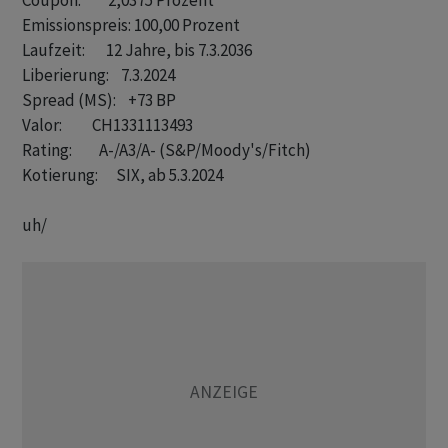
Coupon:         2,0375 Prozent

Emissionspreis: 100,00 Prozent

Laufzeit:       12 Jahre, bis 7.3.2036

Liberierung:    7.3.2024

Spread (MS):    +73 BP

Valor:          CH1331113493

Rating:         A-/A3/A- (S&P/Moody's/Fitch) 

Kotierung:      SIX, ab 5.3.2024

uh/