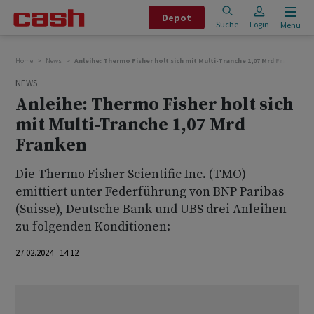
Depot
Suche
Login
Menu
Home
News
Anleihe: Thermo Fisher holt sich mit Multi-Tranche 1,07 Mrd Franken
NEWS
Anleihe: Thermo Fisher holt sich
mit Multi-Tranche 1,07 Mrd
Franken
Die Thermo Fisher Scientific Inc. (TMO)
emittiert unter Federführung von BNP Paribas
(Suisse), Deutsche Bank und UBS drei Anleihen
zu folgenden Konditionen:
27.02.2024 14:12