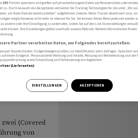
wei Tranchen 500 Mio Franken auf
re
293
-Partner speichern und greifen auf personenbezogene Daten wie Browserdaten oder einde
ät zu. Durch Auswahl von Akzeptieren aktivieren Sie Tracking-Technologien für die unter „Wir un
aten, um Ihnen Dienste bereitzustellen“ aufgeführten Zwecke. Wenn Tracker deaktiviert sind, s
nzeigen möglicherweise nicht mehr so relevant für Sie. Sie können dieses Menü jederzeit wieder a
 zu ändern oder Ihre Einwilligung zu widerrufen, indem Sie auf den Link Voreinstellungen verwal
Dominion
eite klicken. Ihre Einstellungen gelten innerhalb unseres Website. Weitere Informationen finden 
rklärung.
nsere Partner verarbeiten Daten, um Folgendes bereitzustellen:
wei
nauer Standortdaten. Endgeräteeigenschaften zur Identifikation aktiv abfragen. Speichern von 
 auf einem Endgerät. Personalisierte Werbung und Inhalte, Messung von Werbeleistung und der
 Franken
elgruppenforschung sowie Entwicklung und Verbesserung von Angeboten.
artner (Lieferanten)
EINSTELLUNGEN
AKZEPTIEREN
 zwei (Covered
führung von