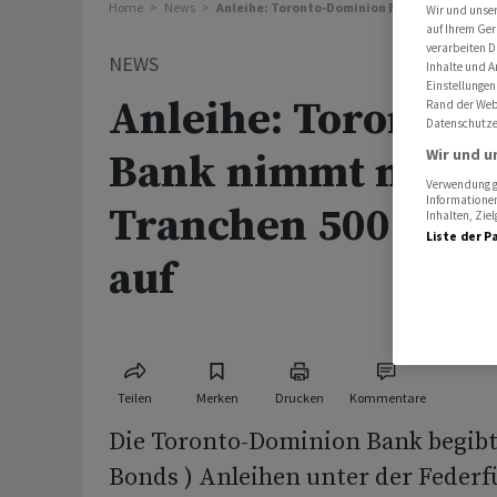
Home
News
Anleihe: Toronto-Dominion Bank nimmt mit z
Wir und unse
auf Ihrem Ger
verarbeiten D
NEWS
Inhalte und A
Einstellungen
Anleihe: Toronto-
Rand der Webs
Datenschutze
Wir und u
Bank nimmt mit z
Verwendung ge
Informationen
Tranchen 500 Mio
Inhalten, Zi
Liste der P
auf
Teilen
Merken
Drucken
Kommentare
Die Toronto-Dominion Bank begibt
Bonds ) Anleihen unter der Feder