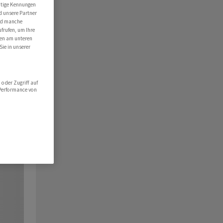
utige Kennungen
d unsere Partner
ind manche
ufrufen, um Ihre
ten am unteren
Sie in unserer
oder Zugriff auf
 Performance von