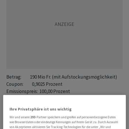
Betrag:          190 Mio Fr. (mit Aufstockungsmöglichkeit)

Coupon:          0,9025 Prozent

Emissionspreis:  100,00 Prozent

Laufzeit:        10 Jahre, bis 01.04.2036

Liberierung:     01.04.2026

Ihre Privatsphäre ist uns wichtig
Spread (MS):     +34 BP

Wir und unsere
293
-Partner speichern und greifen auf personenbezogene Daten
Spread (Govt.):  +57 BP

wie Browserdaten oder eindeutige Kennungen auf Ihrem Gerät zu. Durch Auswahl
ISIN:            CH1540977209

von Akzeptieren aktivieren Sie Tracking-Technologien für die unter „Wir und