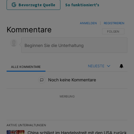
Bevorzugte Quelle
So funktioniert's
ANMELDEN
|
REGISTRIEREN
Kommentare
FOLGE DIESER U
FOLGEN
NEUESTE
ALLE KOMMENTARE
Alle Kommentare
Noch keine Kommentare
WERBUNG
AKTIVE UNTERHALTUNGEN
Das Folgende ist eine Liste der am meisten kommentierten Artikel
Ein Trendartikel mit dem Titel "China schlägt im Handelsstreit m
China schlägt im Handelsstreit mit den USA zurück