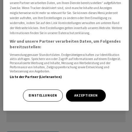
unsere Partner verarbeiten Daten, um Ihnen Dienste bereitzustellen“ aufgeführten
Rating:          Aaa/AAA (Moody's/Fitch)   

Zwecke. Wenn Tracker deaktiviert sind, sind manche Inhalte und Anzeigen
möglicherweise nicht mehr so relevant für Sie. Sie können dieses Menü jederzeit
wieder aufrufen, um Ihre Einstellungen zu ändern oder Ihre Einwilligung zu
uh/
widerrufen, indem Sie auf den Link Voreinstellungen verwalten am unteren Rand
der Webseite klicken. Ihre Einstellungen gelten innerhalb unseres Website. Weitere
Informationen finden Sie in unserer Datenschutzerklärung.
(AWP)
Wir und unsere Partner verarbeiten Daten, um Folgendes
bereitzustellen:
Verwendung genauer Standortdaten. Endgeräteeigenschaften zur Identifikation
aktiv abfragen. Speichern von oder Zugriff auf Informationen auf einem Endgerät.
Personalisierte Werbung und Inhalte, Messung von Werbeleistung und der
Performance von Inhalten, Zielgruppenforschung sowie Entwicklung und
Verbesserung von Angeboten.
Liste der Partner (Lieferanten)
EINSTELLUNGEN
AKZEPTIEREN