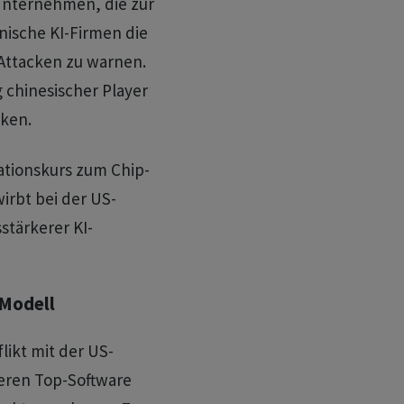
Unternehmen, die zur
anische KI-Firmen die
Attacken zu warnen.
 chinesischer Player
nken.
ationskurs zum Chip-
rbt bei der US-
stärkerer KI-
-Modell
likt mit der US-
deren Top-Software