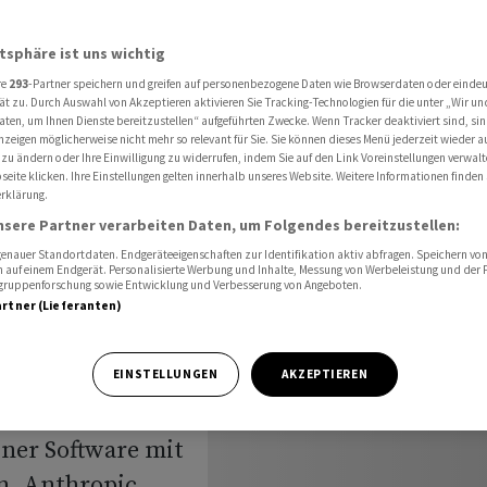
-Attacke vor
atsphäre ist uns wichtig
re
293
-Partner speichern und greifen auf personenbezogene Daten wie Browserdaten oder einde
ät zu. Durch Auswahl von Akzeptieren aktivieren Sie Tracking-Technologien für die unter „Wir un
aten, um Ihnen Dienste bereitzustellen“ aufgeführten Zwecke. Wenn Tracker deaktiviert sind, s
nzeigen möglicherweise nicht mehr so relevant für Sie. Sie können dieses Menü jederzeit wieder a
zern
 zu ändern oder Ihre Einwilligung zu widerrufen, indem Sie auf den Link Voreinstellungen verwal
eite klicken. Ihre Einstellungen gelten innerhalb unseres Website. Weitere Informationen finden 
rklärung.
r
nsere Partner verarbeiten Daten, um Folgendes bereitzustellen:
nauer Standortdaten. Endgeräteeigenschaften zur Identifikation aktiv abfragen. Speichern von 
 auf einem Endgerät. Personalisierte Werbung und Inhalte, Messung von Werbeleistung und der
elgruppenforschung sowie Entwicklung und Verbesserung von Angeboten.
artner (Lieferanten)
 chinesischen
EINSTELLUNGEN
AKZEPTIEREN
egten Versuch
iner Software mit
en. Anthropic