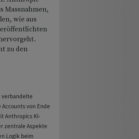
ss Massnahmen,
len, wie aus
eröffentlichten
hervorgeht.
ht zu den
a verbandelte
e Accounts von Ende
it Anthropics KI-
er zentrale Aspekte
en Logik beim