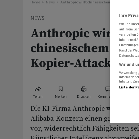
Home
News
Anthropic wirft chinesischem Konzern Kopier
Ihre Priv
NEWS
Wir und unse
Anthropic wirft
auf Ihrem Ger
verarbeiten D
Inhalte und A
chinesischem Kon
Einstellungen
Rand der Webs
Datenschutze
Kopier-Attacke vo
Wir und u
Verwendung ge
Informationen
Inhalten, Zi
Liste der P
Teilen
Merken
Drucken
Kommentare
Die KI-Firma Anthropic wirft dem
Alibaba-Konzern einen grossangel
vor, widerrechtlich Fähigkeiten se
Künstlicher Intelligenz abzugreif