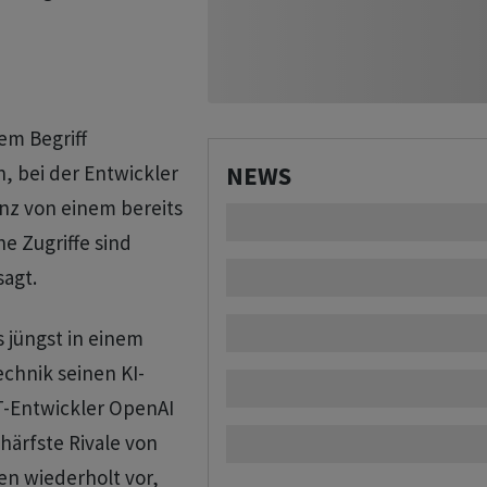
em Begriff
, bei der Entwickler
NEWS
enz von einem bereits
e Zugriffe sind
agt.
s jüngst in einem
echnik seinen KI-
T-Entwickler OpenAI
chärfste Rivale von
n wiederholt vor,