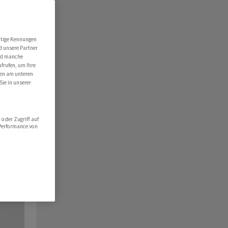
utige Kennungen
d unsere Partner
ind manche
ufrufen, um Ihre
ten am unteren
Sie in unserer
oder Zugriff auf
 Performance von