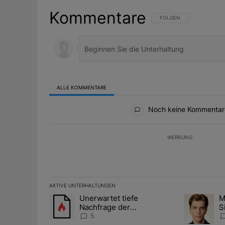
Kommentare
FOLGE DIESER UNTERHAL
FOLGEN
ALLE KOMMENTARE
Alle Kommentare
Noch keine Kommentar
WERBUNG
AKTIVE UNTERHALTUNGEN
Das Folgende ist eine Liste der am meisten kommentier
Unerwartet tiefe
M
Ein Trendartikel mit dem Titel "Unerwartet tiefe Nac
Ein Trendart
Nachfrage der
S
Zentralbanken könnte
A
5