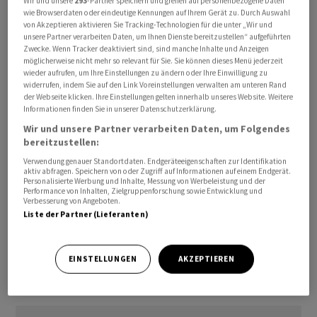
Wir und unsere
293
-Partner speichern und greifen auf personenbezogene Daten
wie Browserdaten oder eindeutige Kennungen auf Ihrem Gerät zu. Durch Auswahl
zugestellt worden. Gegen die darin aufgeführten
von Akzeptieren aktivieren Sie Tracking-Technologien für die unter „Wir und
Auflagen sei inzwischen ein Schreiben eingereicht
unsere Partner verarbeiten Daten, um Ihnen Dienste bereitzustellen“ aufgeführten
Zwecke. Wenn Tracker deaktiviert sind, sind manche Inhalte und Anzeigen
worden.
möglicherweise nicht mehr so relevant für Sie. Sie können dieses Menü jederzeit
wieder aufrufen, um Ihre Einstellungen zu ändern oder Ihre Einwilligung zu
Unabhängig von der vorgesehenen Route stört sich die
widerrufen, indem Sie auf den Link Voreinstellungen verwalten am unteren Rand
der Webseite klicken. Ihre Einstellungen gelten innerhalb unseres Website. Weitere
Koalition insbesondere an der Vorgabe, Lautsprecher
Informationen finden Sie in unserer Datenschutzerklärung.
und Megafone nicht zu laut einzusetzen. Zudem müsse
Wir und unsere Partner verarbeiten Daten, um Folgendes
auf beiden Seiten des Demonstrationszuges jeweils ein
bereitzustellen:
Streifen von 3,5 Metern freigehalten werden. «Ich kann
Verwendung genauer Standortdaten. Endgeräteeigenschaften zur Identifikation
aktiv abfragen. Speichern von oder Zugriff auf Informationen auf einem Endgerät.
nicht garantieren, dass diese Bedingungen eingehalten
Personalisierte Werbung und Inhalte, Messung von Werbeleistung und der
werden», fuhr Nyffeler fort.
Performance von Inhalten, Zielgruppenforschung sowie Entwicklung und
Verbesserung von Angeboten.
Liste der Partner (Lieferanten)
Für Donnerstagabend ist ein Treffen mit Staatsrätin
Carole-Anne Kast (SP) geplant.
EINSTELLUNGEN
AKZEPTIEREN
(AWP)