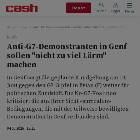
Depot
Suche
Login
Menu
Home
News
Anti-G7-Demonstranten in Genf sollen "nicht zu viel Lärm" machen
NEWS
Anti-G7-Demonstranten in Genf
sollen "nicht zu viel Lärm"
machen
In Genf sorgt die geplante Kundgebung am 14.
Juni gegen den G7-Gipfel in Evian (F) weiter für
politischen Zündstoff. Die No-G7-Koalition
kritisiert die aus ihrer Sicht «surrealen»
Bedingungen, die mit der teilweise bewilligten
Demonstration in Genf verbunden sind.
04.06.2026 13:11