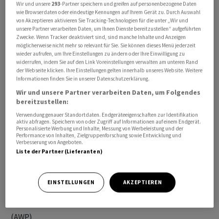
Wir und unsere
293
-Partner speichern und greifen auf personenbezogene Daten
Spezialformaten sowie die Megaposter an den
wie Browserdaten oder eindeutige Kennungen auf Ihrem Gerät zu. Durch Auswahl
von Akzeptieren aktivieren Sie Tracking-Technologien für die unter „Wir und
Parkhäusern.
unsere Partner verarbeiten Daten, um Ihnen Dienste bereitzustellen“ aufgeführten
Zwecke. Wenn Tracker deaktiviert sind, sind manche Inhalte und Anzeigen
möglicherweise nicht mehr so relevant für Sie. Sie können dieses Menü jederzeit
Das Mandat des Flughafens Zürich ist offenbar ein
wieder aufrufen, um Ihre Einstellungen zu ändern oder Ihre Einwilligung zu
wichtiger Auftrag für die Werbevermarkterin. ZKB-
widerrufen, indem Sie auf den Link Voreinstellungen verwalten am unteren Rand
Analyst Daniel Bürki schätzt dessen bisheriges Volumen
der Webseite klicken. Ihre Einstellungen gelten innerhalb unseres Website. Weitere
Informationen finden Sie in unserer Datenschutzerklärung.
auf 15 bis 20 Millionen Franken oder rund 5 Prozent des
Wir und unsere Partner verarbeiten Daten, um Folgendes
Konzernumsatzes.
bereitzustellen:
Verwendung genauer Standortdaten. Endgeräteeigenschaften zur Identifikation
Der Vertrag sei vor allem auch sehr gut für das Prestige
aktiv abfragen. Speichern von oder Zugriff auf Informationen auf einem Endgerät.
Personalisierte Werbung und Inhalte, Messung von Werbeleistung und der
von APG. Bürki geht aber davon aus, dass der Vertrag
Performance von Inhalten, Zielgruppenforschung sowie Entwicklung und
Verbesserung von Angeboten.
preismässig sehr umkämpft war. An der Börse wirft der
Liste der Partner (Lieferanten)
Deal kaum Wellen: Kurz nach Handelsstart notieren APG
0,3 Prozent fester.
EINSTELLUNGEN
AKZEPTIEREN
tp/ra/hr
(AWP)