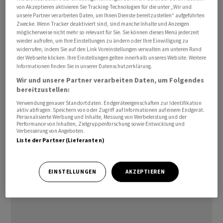
von Akzeptieren aktivieren Sie Tracking-Technologien für die unter „Wir und
73,5 Millionen Franken "erfreulich" entwickelt. Mit
unsere Partner verarbeiten Daten, um Ihnen Dienste bereitzustellen“ aufgeführten
einem Zufluss von 43 Millionen Franken an
Zwecke. Wenn Tracker deaktiviert sind, sind manche Inhalte und Anzeigen
möglicherweise nicht mehr so relevant für Sie. Sie können dieses Menü jederzeit
Kundengeldern sei die Bank auch weiterhin gesund
wieder aufrufen, um Ihre Einstellungen zu ändern oder Ihre Einwilligung zu
refinanziert.
widerrufen, indem Sie auf den Link Voreinstellungen verwalten am unteren Rand
der Webseite klicken. Ihre Einstellungen gelten innerhalb unseres Website. Weitere
Informationen finden Sie in unserer Datenschutzerklärung.
Demgegenüber nahm der Kommissionsertrag aus dem
Wir und unsere Partner verarbeiten Daten, um Folgendes
Wertschriften- und Anlagegeschäft um gut 10 Prozent
bereitzustellen:
auf 2,3 Millionen Franken ab. So hätten die Anlegerinnen
Verwendung genauer Standortdaten. Endgeräteeigenschaften zur Identifikation
und Anleger aufgrund der weltweit unsicheren
aktiv abfragen. Speichern von oder Zugriff auf Informationen auf einem Endgerät.
Personalisierte Werbung und Inhalte, Messung von Werbeleistung und der
Wirtschaftslage, Inflationsängsten und dem Krieg in der
Performance von Inhalten, Zielgruppenforschung sowie Entwicklung und
Verbesserung von Angeboten.
Ukraine in der ersten Jahreshälfte eher verhalten agiert,
Liste der Partner (Lieferanten)
heisst es. Dafür sei der Ertrag im übrigen
Dienstleistungsgeschäft um fast 30 Prozent auf 1,6
Millionen Franken gestiegen.
EINSTELLUNGEN
AKZEPTIEREN