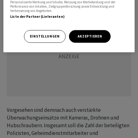
Personalisierte Werbung und Inhalte, Messung von Werbeleistung und der
erfolgreich erweisen.
Performance von Inhalten, Zielgruppenforschung sowie Entwicklung und
Verbesserung von Angeboten.
Liste der Partner (Lieferanten)
EINSTELLUNGEN
AKZEPTIEREN
Vorgesehen sind demnach auch verstärkte
Überwachungseinsätze mit Kameras, Drohnen und
Hubschraubern. Insgesamt soll die Zahl der beteiligten
Polizisten, Geheimdienstmitarbeiter und