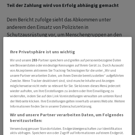
Teil der Zahlung wird von Erfolg abhängig gemacht
Dem Bericht zufolge sieht das Abkommen unter
anderem den Einsatz von Polizisten in
Schutzausrüstung vor, um Menschengruppen an den
Stränden an der Überfahrt zu hindern. Das Abkommen
soll im Sommer in Kraft treten und die bisherige
Ihre Privatsphäre ist uns wichtig
Vereinbarung ablösen. Die Zahlung eines Teils der
Wir und unsere
293
-Partner speichern und greifen auf personenbezogene Daten
vereinbarten Summe werde aber davon abhängig
wie Browserdaten oder eindeutige Kennungen auf Ihrem Gerät zu. Durch Auswahl
von Akzeptieren aktivieren Sie Tracking-Technologien für die unter „Wir und
gemacht, ob die Zahl der Migranten tatsächlich
unsere Partner verarbeiten Daten, um Ihnen Dienste bereitzustellen“ aufgeführten
zurückgehe.
Zwecke. Wenn Tracker deaktiviert sind, sind manche Inhalte und Anzeigen
möglicherweise nicht mehr so relevant für Sie. Sie können dieses Menü jederzeit
wieder aufrufen, um Ihre Einstellungen zu ändern oder Ihre Einwilligung zu
Der Vertrag, der bis März 2029 laufen soll, sieht vor, dass
widerrufen, indem Sie auf den Link Voreinstellungen verwalten am unteren Rand
Grossbritannien für den Einsatz von fünf französischen
der Webseite klicken. Ihre Einstellungen gelten innerhalb unseres Website. Weitere
Informationen finden Sie in unserer Datenschutzerklärung.
Polizeieinheiten zur Überwachung der Küste mit 501
Wir und unsere Partner verarbeiten Daten, um Folgendes
Millionen Pfund (etwa 577 Millionen Euro) aufkommt.
bereitzustellen:
Weitere 160 Millionen Pfund (etwa 184 Millionen Euro)
Verwendung genauer Standortdaten. Endgeräteeigenschaften zur Identifikation
sollen fliessen, wenn sich die Massnahmen als
aktiv abfragen. Speichern von oder Zugriff auf Informationen auf einem Endgerät.