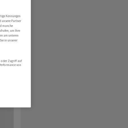
utige Kennungen
d unsere Partner
ind manche
ufrufen, um Ihre
ten am unteren
Sie in unserer
oder Zugriff auf
 Performance von