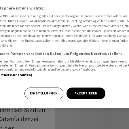
fen Catania
atsphäre ist uns wichtig
re
293
-Partner speichern und greifen auf personenbezogene Daten wie Browserdaten oder einde
ät zu. Durch Auswahl von Akzeptieren aktivieren Sie Tracking-Technologien für die unter „Wir un
hindert
aten, um Ihnen Dienste bereitzustellen“ aufgeführten Zwecke. Wenn Tracker deaktiviert sind, s
nzeigen möglicherweise nicht mehr so relevant für Sie. Sie können dieses Menü jederzeit wieder a
 zu ändern oder Ihre Einwilligung zu widerrufen, indem Sie auf den Link Voreinstellungen verwal
fen
eite klicken. Ihre Einstellungen gelten innerhalb unseres Website. Weitere Informationen finden 
rklärung.
nsere Partner verarbeiten Daten, um Folgendes bereitzustellen:
nauer Standortdaten. Endgeräteeigenschaften zur Identifikation aktiv abfragen. Speichern von 
 auf einem Endgerät. Personalisierte Werbung und Inhalte, Messung von Werbeleistung und der
elgruppenforschung sowie Entwicklung und Verbesserung von Angeboten.
artner (Lieferanten)
EINSTELLUNGEN
AKZEPTIEREN
ses des Vulkans
erinsel Sizilien
atania derzeit
n der