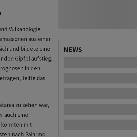
n
und Vulkanologie
missionen aus einer
sich und bildete eine
NEWS
 den Gipfel aufstieg.
prognosen in den
ragen, teilte das
atania zu sehen war,
r auch eine
 konnten mit
sten nach Palarmo