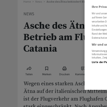
Home
News
Asche des Ätna behindert Betrieb am Flugha
Ihre Priv
NEWS
Wir und unse
auf Ihrem Ger
Asche des Ätna be
verarbeiten D
Inhalte und A
Einstellungen
Betrieb am Flugha
Rand der Webs
Datenschutze
Wir und u
Catania
Verwendung ge
Informationen
Inhalten, Zi
Liste der P
Teilen
Merken
Drucken
Kommentare
Wegen eines starken Ascheausstos
Ätna auf der italienischen Mittelme
ist der Flugverkehr am Flughafen C
stark eingeschränkt. Nach Angabe