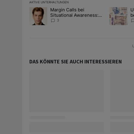
AKTIVE UNTERHALTUNGEN
Das Folgende ist eine Liste der am meisten kommentier
Margin Calls bei
U
Ein Trendartikel mit dem Titel "Margin Calls bei Situ
Ein Trendart
Situational Awareness:
b
Alles über den Retter-
I
3
Deal
Y
U
DAS KÖNNTE SIE AUCH INTERESSIEREN