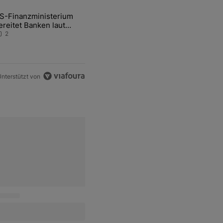
ten Artikel der letzten 7 days.
S-Finanzministerium
ational Awareness: Alles über den Retter-Deal" mit 3 kommentare.
ikel mit dem Titel "US-Finanzministerium bereitet Banken laut Inside
ereitet Banken laut
nsider auf eventuelle
2
en-Intervention vor
nterstützt von