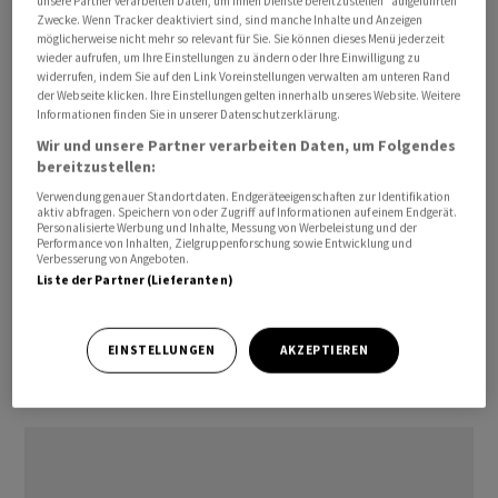
unsere Partner verarbeiten Daten, um Ihnen Dienste bereitzustellen“ aufgeführten
Zwecke. Wenn Tracker deaktiviert sind, sind manche Inhalte und Anzeigen
Hotels gehören das Althoff St. James's Hotel & Club in
möglicherweise nicht mehr so relevant für Sie. Sie können dieses Menü jederzeit
London sowie die Althoff Villa Belrose in Saint Tropez.
wieder aufrufen, um Ihre Einstellungen zu ändern oder Ihre Einwilligung zu
widerrufen, indem Sie auf den Link Voreinstellungen verwalten am unteren Rand
Die anderen beiden Häuser sollen in Kürze bekannt
der Webseite klicken. Ihre Einstellungen gelten innerhalb unseres Website. Weitere
werden.
Informationen finden Sie in unserer Datenschutzerklärung.
Wir und unsere Partner verarbeiten Daten, um Folgendes
Mit der neuen Zusammenarbeit ist die Zahl der
bereitzustellen:
angebundenen Hotels im Portfolio auf 11 gestiegen,
Verwendung genauer Standortdaten. Endgeräteeigenschaften zur Identifikation
aktiv abfragen. Speichern von oder Zugriff auf Informationen auf einem Endgerät.
heisst es weiter. Als erstes Hotel wurde The Chedi
Personalisierte Werbung und Inhalte, Messung von Werbeleistung und der
Andermatt lanciert. Für Buchungen von Asmallworld
Performance von Inhalten, Zielgruppenforschung sowie Entwicklung und
Verbesserung von Angeboten.
Discovery Hotels über die GHA Discovery Plattform
Liste der Partner (Lieferanten)
erhält das Unternehmen eine Servicegebühr.
Asmallworld hatte im vergangenen Jahr eine
EINSTELLUNGEN
AKZEPTIEREN
Beteiligung von 10 Prozent an der Global Hotel Alliance
erworben.