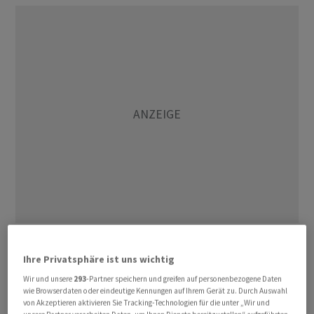
Einer Mitteilung vom Freitag zufolge wurde bereits mit
den Vorbereitungen begonnen, vier der 18 Althoff
Ihre Privatsphäre ist uns wichtig
Hotels noch in diesem Jahr an das Programm von GHA
Wir und unsere
293
-Partner speichern und greifen auf personenbezogene Daten
wie Browserdaten oder eindeutige Kennungen auf Ihrem Gerät zu. Durch Auswahl
Discovery anzubinden. Verlaufe die Startphase
von Akzeptieren aktivieren Sie Tracking-Technologien für die unter „Wir und
erfolgreich, sollen weitere Hotels folgen. Zu den vier