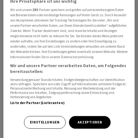
Ihre Privatsphäre ist uns wichtig
In den vergangenen Monaten ist es erneut zu
Wir und unsere
293
-Partner speichern und greifen auf personenbezogene Daten
Spannungen zwischen der äthiopischen
wie Browserdaten oder eindeutige Kennungen auf Ihrem Gerät zu. Durch Auswahl
von Akzeptieren aktivieren Sie Tracking-Technologien für die unter „Wir und
Zentralregierung und der wichtigsten politischen Partei
unsere Partner verarbeiten Daten, um Ihnen Dienste bereitzustellen“ aufgeführten
Tigrays, der Volksbefreiungsfront von Tigray (TPLF),
Zwecke. Wenn Tracker deaktiviert sind, sind manche Inhalte und Anzeigen
möglicherweise nicht mehr so relevant für Sie. Sie können dieses Menü jederzeit
gekommen. Die beiden Seiten kämpften während eines
wieder aufrufen, um Ihre Einstellungen zu ändern oder Ihre Einwilligung zu
blutigen Bürgerkriegs von 2020 bis 2022 gegeneinander,
widerrufen, indem Sie auf den Link Voreinstellungen verwalten am unteren Rand
der Webseite klicken. Ihre Einstellungen gelten innerhalb unseres Website. Weitere
der Ende 2022 mit einem Waffenstillstand endete. In
Informationen finden Sie in unserer Datenschutzerklärung.
dem Konflikt kam es zu zahlreichen
Wir und unsere Partner verarbeiten Daten, um Folgendes
Menschenrechtsverbrechen. Nun schüren die
bereitzustellen:
Spannungen Sorgen vor einem neuen bewaffneten
Verwendung genauer Standortdaten. Endgeräteeigenschaften zur Identifikation
Konflikt am Horn von Afrika.
aktiv abfragen. Speichern von oder Zugriff auf Informationen auf einem Endgerät.
Personalisierte Werbung und Inhalte, Messung von Werbeleistung und der
Performance von Inhalten, Zielgruppenforschung sowie Entwicklung und
Verbesserung von Angeboten.
Bewohner in Städten und Gemeinden berichteten laut
Liste der Partner (Lieferanten)
Human Rights Watch, dass Beamte und Streitkräfte in
Tigray ehemalige Kämpfer, andere Männer und Jungen
auf der Strasse, in Büros und bei nächtlichen
EINSTELLUNGEN
AKZEPTIEREN
Hausdurchsuchungen entführten. Es seien auch Razzien
und Entführungen aus Goldminen, einer wichtigen