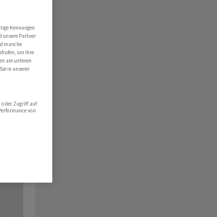
utige Kennungen
d unsere Partner
ind manche
ufrufen, um Ihre
ten am unteren
Sie in unserer
oder Zugriff auf
 Performance von