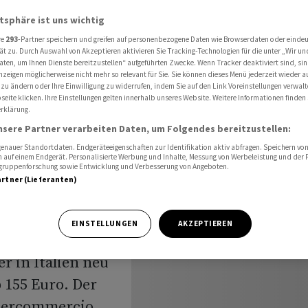
 Tessiner Detailhandel
atsphäre ist uns wichtig
re
293
-Partner speichern und greifen auf personenbezogene Daten wie Browserdaten oder einde
ät zu. Durch Auswahl von Akzeptieren aktivieren Sie Tracking-Technologien für die unter „Wir un
aufen in
aten, um Ihnen Dienste bereitzustellen“ aufgeführten Zwecke. Wenn Tracker deaktiviert sind, s
nzeigen möglicherweise nicht mehr so relevant für Sie. Sie können dieses Menü jederzeit wieder a
 zu ändern oder Ihre Einwilligung zu widerrufen, indem Sie auf den Link Voreinstellungen verwal
essiner
eite klicken. Ihre Einstellungen gelten innerhalb unseres Website. Weitere Informationen finden 
rklärung.
nsere Partner verarbeiten Daten, um Folgendes bereitzustellen:
nauer Standortdaten. Endgeräteeigenschaften zur Identifikation aktiv abfragen. Speichern von 
 auf einem Endgerät. Personalisierte Werbung und Inhalte, Messung von Werbeleistung und der
elgruppenforschung sowie Entwicklung und Verbesserung von Angeboten.
artner (Lieferanten)
EINSTELLUNGEN
AKZEPTIEREN
elle der
 in Italien neu
p 155 Euro. Der
edercommercio