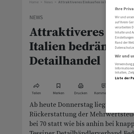
Home
News
Attraktiveres Einkaufen in Italien bedrängt
Ihre Priv
NEWS
Wir und unse
auf Ihrem Ger
Attraktiveres Eink
verarbeiten D
Inhalte und A
Einstellungen
Italien bedrängt T
Rand der Webs
Datenschutze
Wir und u
Detailhandel
Verwendung ge
Informationen
Inhalten, Zi
Liste der P
Teilen
Merken
Drucken
Kommentare
Ab heute Donnerstag liegt die Schw
Rückerstattung der Mehrwertsteuer
bei 70 statt wie bis anhin bei knap
Tessiner Detailhändlerverband F