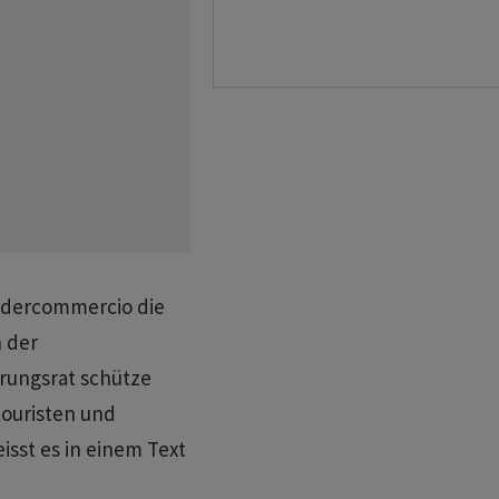
Federcommercio die
 der
erungsrat schütze
touristen und
isst es in einem Text