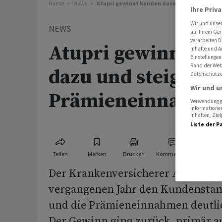
Home
News
Atupri gewinnt Kunden dazu und steigert d
Ihre Priv
Wir und unse
NEWS
auf Ihrem Ger
verarbeiten D
Atupri gewinnt K
Inhalte und A
Einstellungen
Rand der Webs
dazu und steigert d
Datenschutze
Wir und u
Prämieneinnahme
Verwendung ge
Informationen
Inhalten, Zi
Liste der P
Teilen
Merken
Drucken
Kommentare
Der Krankenversicherer Atupri ha
vergangenen Jahr den Kundensta
und die Prämieneinnahmen deutlic
Der Gewinn ging zurück, primär a