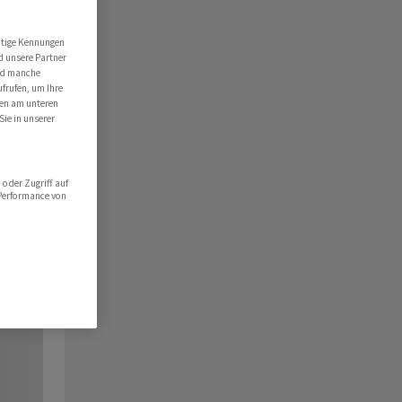
utige Kennungen
d unsere Partner
ind manche
ufrufen, um Ihre
ten am unteren
Sie in unserer
oder Zugriff auf
 Performance von