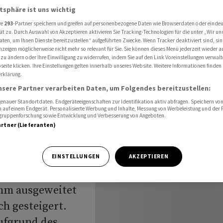
ie Prämieneinnahmen
atsphäre ist uns wichtig
re
293
-Partner speichern und greifen auf personenbezogene Daten wie Browserdaten oder einde
ät zu. Durch Auswahl von Akzeptieren aktivieren Sie Tracking-Technologien für die unter „Wir un
aten, um Ihnen Dienste bereitzustellen“ aufgeführten Zwecke. Wenn Tracker deaktiviert sind, s
unden
nzeigen möglicherweise nicht mehr so relevant für Sie. Sie können dieses Menü jederzeit wieder a
 zu ändern oder Ihre Einwilligung zu widerrufen, indem Sie auf den Link Voreinstellungen verwal
eite klicken. Ihre Einstellungen gelten innerhalb unseres Website. Weitere Informationen finden 
ie
rklärung.
nsere Partner verarbeiten Daten, um Folgendes bereitzustellen:
n
nauer Standortdaten. Endgeräteeigenschaften zur Identifikation aktiv abfragen. Speichern von 
 auf einem Endgerät. Personalisierte Werbung und Inhalte, Messung von Werbeleistung und der
elgruppenforschung sowie Entwicklung und Verbesserung von Angeboten.
artner (Lieferanten)
EINSTELLUNGEN
AKZEPTIEREN
t im
mm ausgeweitet
h gesteigert.
ufgrund des