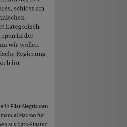
ares, schloss am
anischen
et kategorisch
uppen in der
enn wir wollen
nische Regierung
woch im
rin Pilar Alegría den
mmanuel Macron für
en aus Nato-Staaten