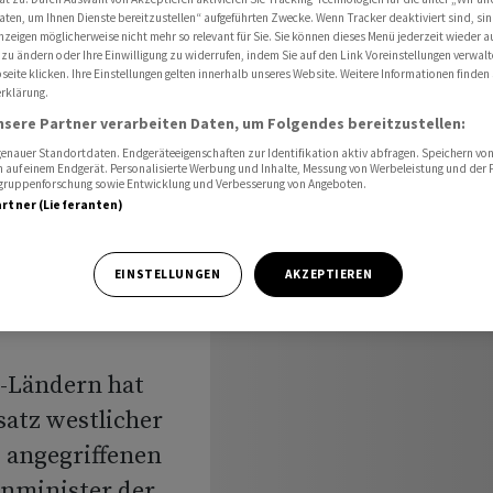
ruppen in die Ukraine
aten, um Ihnen Dienste bereitzustellen“ aufgeführten Zwecke. Wenn Tracker deaktiviert sind, s
nzeigen möglicherweise nicht mehr so relevant für Sie. Sie können dieses Menü jederzeit wieder a
 zu ändern oder Ihre Einwilligung zu widerrufen, indem Sie auf den Link Voreinstellungen verwal
eite klicken. Ihre Einstellungen gelten innerhalb unseres Website. Weitere Informationen finden 
rklärung.
en
nsere Partner verarbeiten Daten, um Folgendes bereitzustellen:
cher
nauer Standortdaten. Endgeräteeigenschaften zur Identifikation aktiv abfragen. Speichern von 
 auf einem Endgerät. Personalisierte Werbung und Inhalte, Messung von Werbeleistung und der
elgruppenforschung sowie Entwicklung und Verbesserung von Angeboten.
raine
artner (Lieferanten)
EINSTELLUNGEN
AKZEPTIEREN
-Ländern hat
satz westlicher
 angegriffenen
nminister der