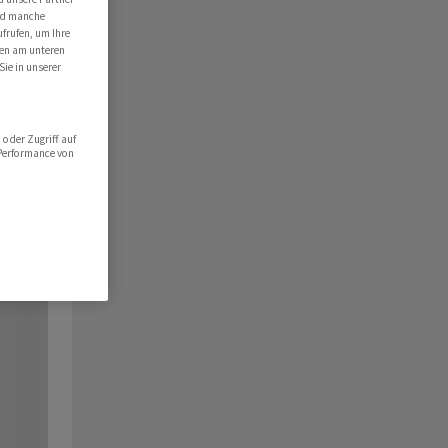
ind manche
ufrufen, um Ihre
ten am unteren
Sie in unserer
oder Zugriff auf
 Performance von