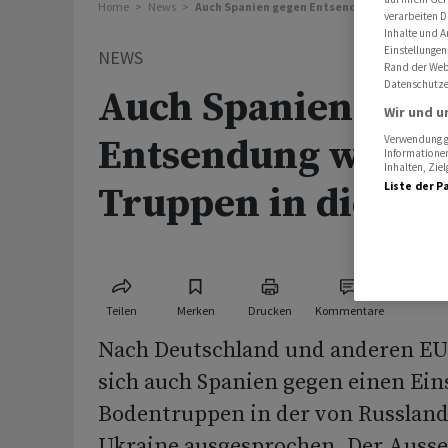
Home
News
Auch Spanien gegen Entsendung westlicher T
verarbeiten D
Inhalte und A
Einstellungen
NEWS
Rand der Webs
Datenschutze
Auch Spanien geg
Wir und u
Entsendung westli
Verwendung ge
Informationen
Inhalten, Zi
Truppen in die Uk
Liste der P
Teilen
Merken
Drucken
Kommentare
Nach Deutschland und anderen EU
sich auch Spanien gegen einen Ein
Bodentruppen in der von Russland
Ukraine ausgesprochen. Der Ausse