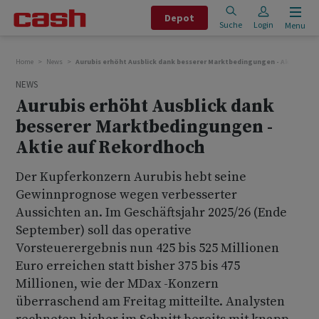
Depot
Suche
Login
Menu
Home
News
Aurubis erhöht Ausblick dank besserer Marktbedingungen - Aktie auf
NEWS
Aurubis erhöht Ausblick dank
besserer Marktbedingungen -
Aktie auf Rekordhoch
Der Kupferkonzern Aurubis hebt seine
Gewinnprognose wegen verbesserter
Aussichten an. Im Geschäftsjahr 2025/26 (Ende
September) soll das operative
Vorsteuerergebnis nun 425 bis 525 Millionen
Euro erreichen statt bisher 375 bis 475
Millionen, wie der MDax -Konzern
überraschend am Freitag mitteilte. Analysten