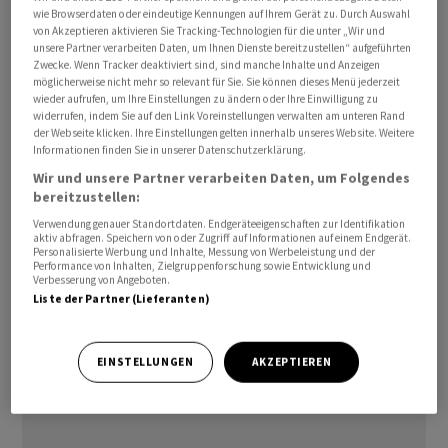
wie Browserdaten oder eindeutige Kennungen auf Ihrem Gerät zu. Durch Auswahl
verbesserte Erlöserwartungen aus der Verarbeitung von
von Akzeptieren aktivieren Sie Tracking-Technologien für die unter „Wir und
Recyclingmaterialien sowie höhere erwartete
unsere Partner verarbeiten Daten, um Ihnen Dienste bereitzustellen“ aufgeführten
Zwecke. Wenn Tracker deaktiviert sind, sind manche Inhalte und Anzeigen
Schwefelsäureerlöse in der zweiten Jahreshälfte als
möglicherweise nicht mehr so relevant für Sie. Sie können dieses Menü jederzeit
Grund für die höheren Ziele. Die Aktie markierte einen
wieder aufrufen, um Ihre Einstellungen zu ändern oder Ihre Einwilligung zu
widerrufen, indem Sie auf den Link Voreinstellungen verwalten am unteren Rand
weiteren Rekord.
der Webseite klicken. Ihre Einstellungen gelten innerhalb unseres Website. Weitere
Informationen finden Sie in unserer Datenschutzerklärung.
Im ersten Halbjahr ging das operative
Wir und unsere Partner verarbeiten Daten, um Folgendes
Vorsteuerergebnis auf Basis vorläufiger Zahlen leicht
bereitzustellen:
von 229 auf 226 Millionen Euro zurück. Das lag im
Verwendung genauer Standortdaten. Endgeräteeigenschaften zur Identifikation
aktiv abfragen. Speichern von oder Zugriff auf Informationen auf einem Endgerät.
Rahmen der Erwartungen am Markt. Nach dem
Personalisierte Werbung und Inhalte, Messung von Werbeleistung und der
Performance von Inhalten, Zielgruppenforschung sowie Entwicklung und
Rechnungslegungsstandard IFRS verdoppelte sich der
Verbesserung von Angeboten.
Vorsteuergewinn nahezu auf fast 1,07 Milliarden
Liste der Partner (Lieferanten)
Euro./men/jha/
EINSTELLUNGEN
AKZEPTIEREN
(AWP)