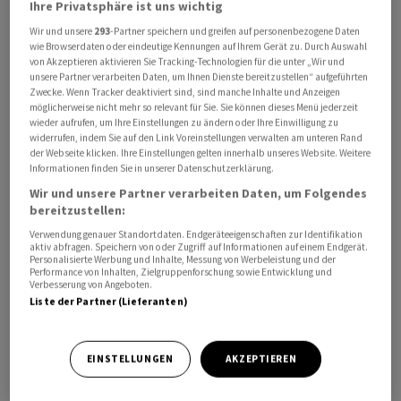
Ihre Privatsphäre ist uns wichtig
Wir und unsere
293
-Partner speichern und greifen auf personenbezogene Daten
"Für Ford ist das ein einschneidendes Ereignis", sagt der
wie Browserdaten oder eindeutige Kennungen auf Ihrem Gerät zu. Durch Auswahl
Branchenexperte Ferdinand Dudenhöffer. "Der alte
von Akzeptieren aktivieren Sie Tracking-Technologien für die unter „Wir und
unsere Partner verarbeiten Daten, um Ihnen Dienste bereitzustellen“ aufgeführten
Ford verabschiedet sich damit aus Europa und es
Zwecke. Wenn Tracker deaktiviert sind, sind manche Inhalte und Anzeigen
kommt der neue Elektro-Ford." Dabei sei keineswegs
möglicherweise nicht mehr so relevant für Sie. Sie können dieses Menü jederzeit
wieder aufrufen, um Ihre Einstellungen zu ändern oder Ihre Einwilligung zu
klar, welchen Stellenwert der Autobauer mit dem Pkw
widerrufen, indem Sie auf den Link Voreinstellungen verwalten am unteren Rand
in Europa erreichen werde. Der europäische
der Webseite klicken. Ihre Einstellungen gelten innerhalb unseres Website. Weitere
Informationen finden Sie in unserer Datenschutzerklärung.
Elektroautomarkt sei hart umkämpft, nicht nur durch
Wir und unsere Partner verarbeiten Daten, um Folgendes
Tesla , sondern auch durch Chinesen. Ford ist gerade
bereitzustellen:
dabei, knapp zwei Milliarden Euro in sein Kölner Werk zu
Verwendung genauer Standortdaten. Endgeräteeigenschaften zur Identifikation
investieren und dies dadurch umzustellen auf die
aktiv abfragen. Speichern von oder Zugriff auf Informationen auf einem Endgerät.
Produktion von neuen Stromermodellen, das Erste soll
Personalisierte Werbung und Inhalte, Messung von Werbeleistung und der
Performance von Inhalten, Zielgruppenforschung sowie Entwicklung und
Ende des Jahres auf den Markt kommen.
Verbesserung von Angeboten.
Liste der Partner (Lieferanten)
1976 kam der erste Fiesta für 8440 DM und mit 40 PS auf
den Markt, in den nachfolgenden Modell-Generationen
EINSTELLUNGEN
AKZEPTIEREN
wurde das Fahrzeug grösser und hatte anspruchsvollere
Technik. Der aktuelle Listenpreis liegt bei mindestens