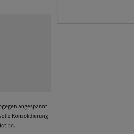
ingegen angespannt
volle Konsolidierung
otion.