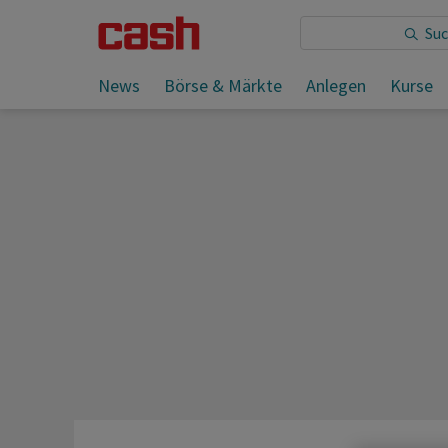
Sie lesen:
Ausblick ABB: Starkes Startquartal erwart
News
Börse & Märkte
Anlegen
Kurse