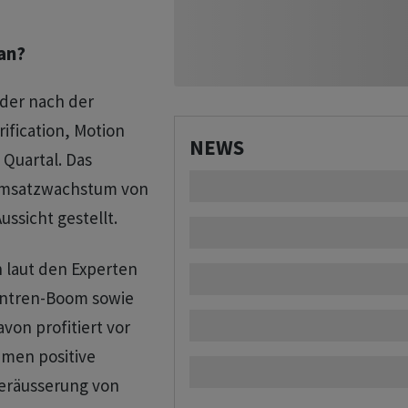
an?
der nach der
ification, Motion
NEWS
 Quartal. Das
 Umsatzwachstum von
ussicht gestellt.
n laut den Experten
entren-Boom sowie
von profitiert vor
mmen positive
eräusserung von