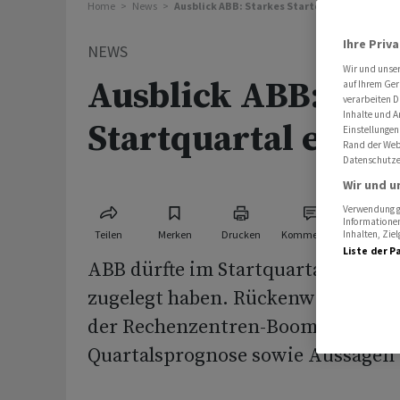
Home
News
Ausblick ABB: Starkes Startquartal erwarte
Ihre Priv
NEWS
Wir und unse
Ausblick ABB: Sta
auf Ihrem Ger
verarbeiten D
Inhalte und A
Startquartal erwar
Einstellungen
Rand der Webs
Datenschutze
Wir und u
Verwendung ge
Informationen
Teilen
Merken
Drucken
Kommentare
Inhalten, Zi
Liste der P
ABB dürfte im Startquartal auf all
zugelegt haben. Rückenwind gibt 
der Rechenzentren-Boom. Nun inte
Quartalsprognose sowie Aussagen 