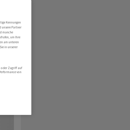
utige Kennungen
d unsere Partner
ind manche
ufrufen, um Ihre
ten am unteren
Sie in unserer
oder Zugriff auf
 Performance von