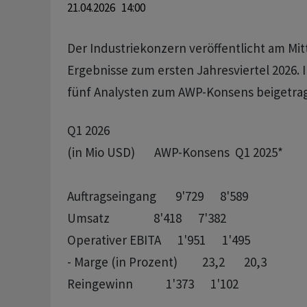
21.04.2026 14:00
Der Industriekonzern veröffentlicht am Mitt
Ergebnisse zum ersten Jahresviertel 2026.
fünf Analysten zum AWP-Konsens beigetra
Q1 2026

(in Mio USD)       AWP-Konsens  Q1 2025*  

Auftragseingang       9'729      8'589

Umsatz                8'418      7'382

Operativer EBITA      1'951      1'495

- Marge (in Prozent)         23,2       20,3

Reingewinn            1'373      1'102
