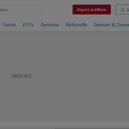
Depot
eröffnen
et
Fonds
ETFs
Derivate
Rohstoffe
Devisen & Zinse
Teilen
Merken
Drucken
Kommentare