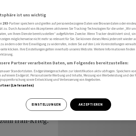
t
atsphäre ist uns wichtig
re
293
-Partner speichern und greifen auf personenbezogene Daten wie Browserdaten oder einde
rkes
ät zu. Durch Auswahl von Akzeptieren aktivieren Sie Tracking-Technologien für die unter „Wir un
aten, um Ihnen Dienste bereitzustellen“ aufgeführten Zwecke. Wenn Tracker deaktiviert sind, s
nzeigen möglicherweise nicht mehr so relevant für Sie. Sie können dieses Menü jederzeit wieder a
tet
 zu ändern oder Ihre Einwilligung zu widerrufen, indem Sie auf den Link Voreinstellungen verwal
eite klicken. Ihre Einstellungen gelten innerhalb unseres Website. Weitere Informationen finden 
rklärung.
nsere Partner verarbeiten Daten, um Folgendes bereitzustellen:
nauer Standortdaten. Endgeräteeigenschaften zur Identifikation aktiv abfragen. Speichern von 
 auf einem Endgerät. Personalisierte Werbung und Inhalte, Messung von Werbeleistung und der
elgruppenforschung sowie Entwicklung und Verbesserung von Angeboten.
artner (Lieferanten)
en Ebenen
unter anderem
EINSTELLUNGEN
AKZEPTIEREN
ressieren die
zum Iran-Krieg.