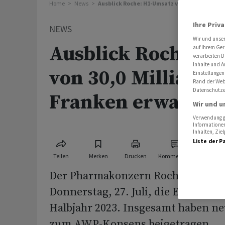
Home
News
Ausblick Roche: H1-Umsatz von 30,0 Milliard
Ihre Priv
NEWS
Wir und unse
Ausblick Roche: H
auf Ihrem Ger
verarbeiten D
Inhalte und A
von 30,0 Milliarde
Einstellungen
Rand der Webs
Datenschutze
Franken erwartet
Wir und u
Verwendung ge
Informationen
Inhalten, Zi
Liste der P
Teilen
Merken
Drucken
Kommentare
Der Pharmakonzern Roche veröffe
Donnerstag, 27. Juli, die Ergebnisse
Halbjahr 2023. Insgesamt haben n
zum AWP-Konsens beigetragen.