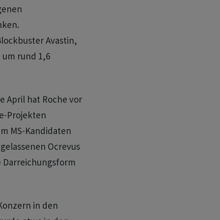
genen
nken.
lockbuster Avastin,
 um rund 1,6
 April hat Roche vor
ne-Projekten
um MS-Kandidaten
zugelassenen Ocrevus
) Darreichungsform
Konzern in den