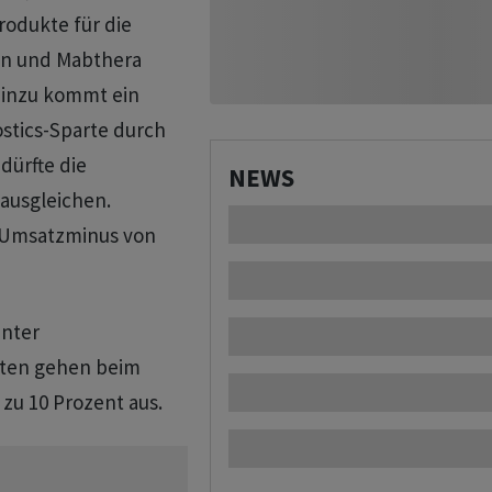
odukte für die
tin und Mabthera
Hinzu kommt ein
ostics-Sparte durch
dürfte die
NEWS
 ausgleichen.
 Umsatzminus von
unter
sten gehen beim
zu 10 Prozent aus.