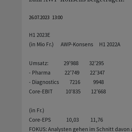
26.07.2023 13:00
H1 2023E

(in Mio Fr.)      AWP-Konsens     H1 2022A   

Umsatz:             29'988         32'295        

- Pharma            22'749         22'347        

- Diagnostics         7216           9948        

Core-EBIT           10'835         12'668        

(in Fr.)  

FOKUS: Analysten gehen im Schnitt davon a