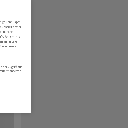
utige Kennungen
d unsere Partner
ind manche
ufrufen, um Ihre
ten am unteren
Sie in unserer
oder Zugriff auf
 Performance von