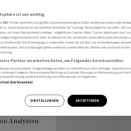
en Franken erwartet
atsphäre ist uns wichtig
re
293
-Partner speichern und greifen auf personenbezogene Daten wie Browserdaten oder einde
1-Umsatz
ät zu. Durch Auswahl von Akzeptieren aktivieren Sie Tracking-Technologien für die unter „Wir un
aten, um Ihnen Dienste bereitzustellen“ aufgeführten Zwecke. Wenn Tracker deaktiviert sind, s
nzeigen möglicherweise nicht mehr so relevant für Sie. Sie können dieses Menü jederzeit wieder a
n
 zu ändern oder Ihre Einwilligung zu widerrufen, indem Sie auf den Link Voreinstellungen verwal
eite klicken. Ihre Einstellungen gelten innerhalb unseres Website. Weitere Informationen finden 
rklärung.
nsere Partner verarbeiten Daten, um Folgendes bereitzustellen:
nauer Standortdaten. Endgeräteeigenschaften zur Identifikation aktiv abfragen. Speichern von 
 auf einem Endgerät. Personalisierte Werbung und Inhalte, Messung von Werbeleistung und der
elgruppenforschung sowie Entwicklung und Verbesserung von Angeboten.
artner (Lieferanten)
ntlicht am
EINSTELLUNGEN
AKZEPTIEREN
 für das erste
eun Analysten