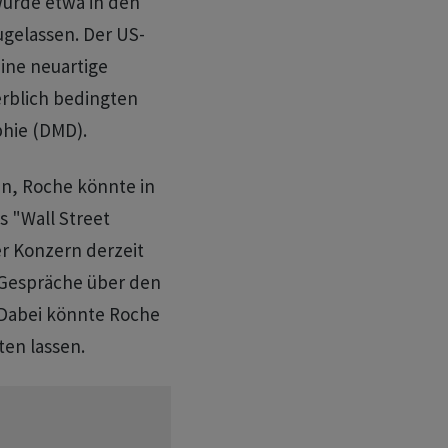
urde etwa in den
gelassen. Der US-
eine neuartige
erblich bedingten
hie (DMD).
en, Roche könnte in
as "Wall Street
ler Konzern derzeit
Gespräche über den
 Dabei könnte Roche
ten lassen.