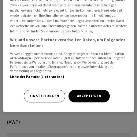
Stellungnahme verabschiedete sie mit 9 zu 3 Stimmen
Zwecke. Wenn Tracker deaktiviert sind, sind manche Inhalte und Anzeigen
und mit einer Enthaltung. Die Mehrheit unterstütze den
möglicherweise nicht mehr so relevant für Sie. Sie können dieses Menü jederzeit
Bundesrat darin, Verhandlungen mit der EU-
wieder aufrufen, um Ihre Einstellungen zu ändern oder Ihre Einwilligung zu
widerrufen, indem Sie auf den Link Voreinstellungen verwalten am unteren Rand
Kommission aufzunehmen, nach umfassenden und
der Webseite klicken. Ihre Einstellungen gelten innerhalb unseres Website. Weitere
kontroversen Diskussionen.
Informationen finden Sie in unserer Datenschutzerklärung.
Wir und unsere Partner verarbeiten Daten, um Folgendes
bereitzustellen:
Unterstützt wird von der APK-S der Gesamt-
Paketansatz, die Integration institutioneller Regeln in
Verwendung genauer Standortdaten. Endgeräteeigenschaften zur Identifikation
aktiv abfragen. Speichern von oder Zugriff auf Informationen auf einem Endgerät.
die Marktzugangsabkommen (vertikaler Ansatz) sowie
Personalisierte Werbung und Inhalte, Messung von Werbeleistung und der
Performance von Inhalten, Zielgruppenforschung sowie Entwicklung und
der Verzicht auf Guillotine-Klauseln in künftigen
Verbesserung von Angeboten.
Verträgen. Regeln über staatliche Beihilfen sollen nach
Liste der Partner (Lieferanten)
Auffassung der APK-S nur im jeweiligen Abkommen
gelten und keine horizontale Wirkung haben.
EINSTELLUNGEN
AKZEPTIEREN
mk/
(AWP)