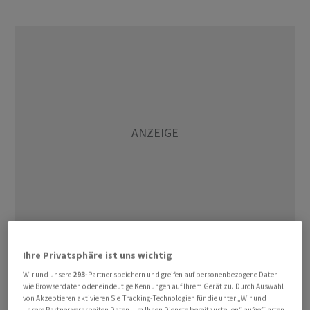
Ihre Privatsphäre ist uns wichtig
Die APK-S heisst die Stossrichtung der
Verhandlungsleitlinien mehrheitlich gut, wie die
Wir und unsere
293
-Partner speichern und greifen auf personenbezogene Daten
wie Browserdaten oder eindeutige Kennungen auf Ihrem Gerät zu. Durch Auswahl
Parlamentsdienste am Dienstag mitteilten. Ihre
von Akzeptieren aktivieren Sie Tracking-Technologien für die unter „Wir und
unsere Partner verarbeiten Daten, um Ihnen Dienste bereitzustellen“ aufgeführten